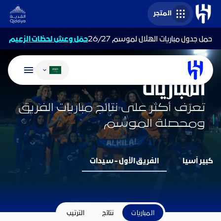
المتجر
حمل جدول مباريات الهلال لموسم 26/27
حمّل وعش لحظات الزعيم
تغيير اللغة
فريق السيدات
المباريات
تعرّف أكثر على نتائج مباريات الفريق
ومحصلة الموسم
كبير آسيا
الفريق الأول - سيدات
المباريات
نتائج
الترتيب