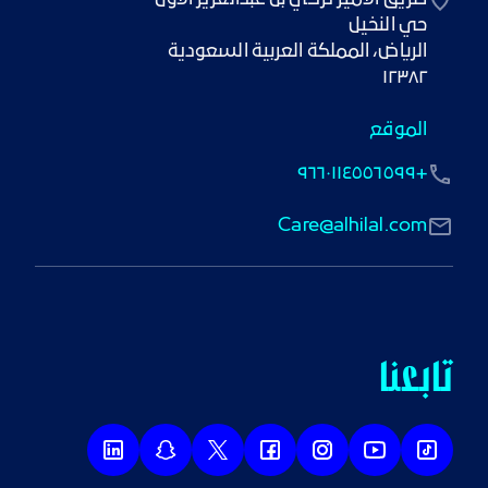
١٢٣٨٢
الموقع
+٩٦٦٠١١٤٥٥٦٥٩٩
Care@alhilal.com
تابعنا