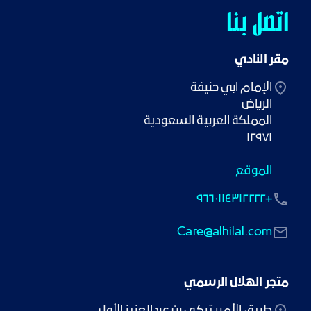
اتصل بنا
مقر النادي
١٢٩٧١
الموقع
+٩٦٦٠١١٤٣١٢٢٢٢
Care@alhilal.com
متجر الهلال الرسمي