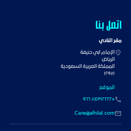
اتصل بنا
مقر النادي
١٢٩٧١
الموقع
+٩٦٦٠١١٤٣١٢٢٢٢
Care@alhilal.com