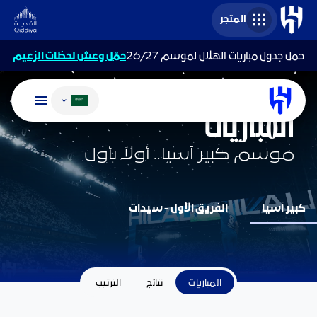
المتجر
حمل جدول مباريات الهلال لموسم 26/27
حمّل وعش لحظات الزعيم
تغيير اللغة
الفريق الأول - رجال
المباريات
موسم كبير آسيا.. أولاً بأول
كبير آسيا
الفريق الأول - سيدات
المباريات
نتائج
الترتيب