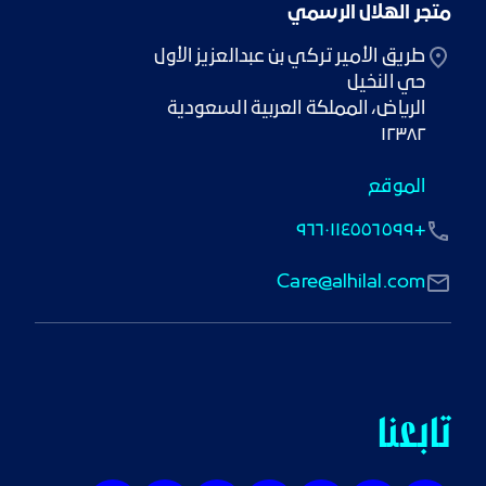
متجر الهلال الرسمي
١٢٣٨٢
الموقع
+٩٦٦٠١١٤٥٥٦٥٩٩
Care@alhilal.com
تابعنا