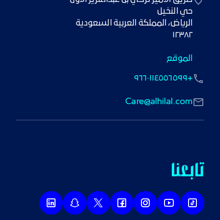
١٢٣٨٢
الموقع
+٩٦٦٠١١٤٥٥٦٥٩٩
Care@alhilal.com
تابعنا