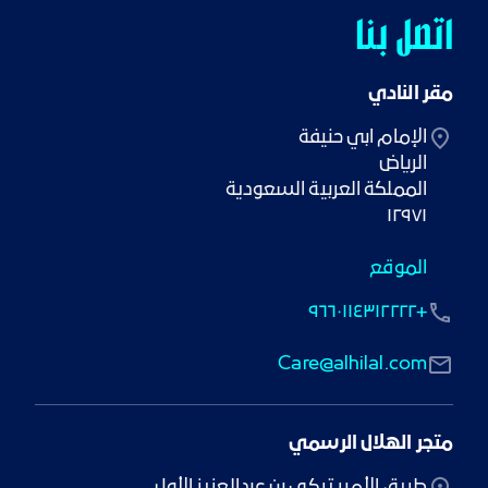
اتصل بنا
مقر النادي
١٢٩٧١
الموقع
+٩٦٦٠١١٤٣١٢٢٢٢
Care@alhilal.com
متجر الهلال الرسمي