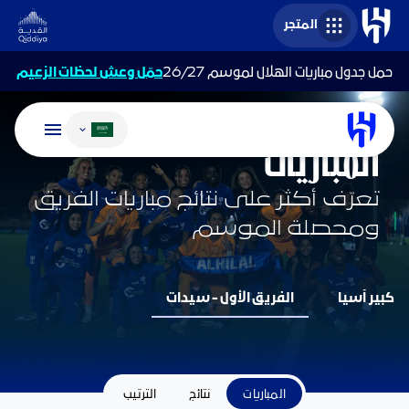
المتجر
حمل جدول مباريات الهلال لموسم 26/27
حمّل وعش لحظات الزعيم
تغيير اللغة
فريق السيدات
المباريات
تعرّف أكثر على نتائج مباريات الفريق
ومحصلة الموسم
كبير آسيا
الفريق الأول - سيدات
المباريات
نتائج
الترتيب