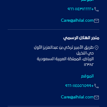
+٩٦٦٠١١٤٣١٢٢٢٢
Care@alhilal.com
متجر الهلال الرسمي
١٢٣٨٢
الموقع
+٩٦٦٠١١٤٥٥٦٥٩٩
Care@alhilal.com