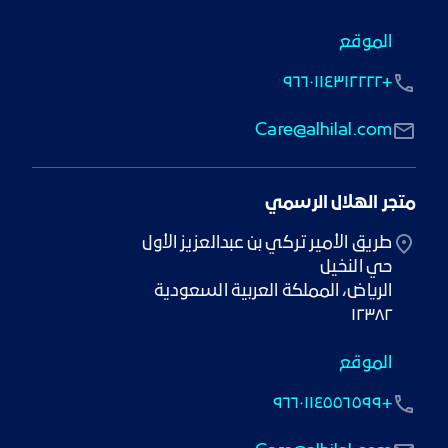
الموقع
+٩٦٦٠١١٤٣١٢٢٢٢
Care@alhilal.com
متجر الهلال الرسمي
١٢٣٨٢
الموقع
+٩٦٦٠١١٤٥٥٦٥٩٩