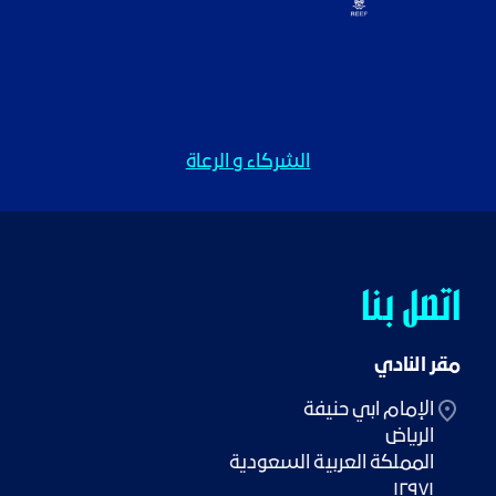
الشركاء و الرعاة
اتصل بنا
مقر النادي
١٢٩٧١