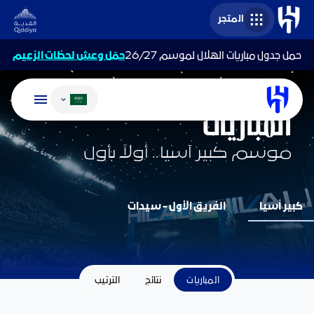
المتجر
حمل جدول مباريات الهلال لموسم 26/27
حمّل وعش لحظات الزعيم
تغيير اللغة
الفريق الأول - رجال
المباريات
موسم كبير آسيا.. أولاً بأول
كبير آسيا
الفريق الأول - سيدات
المباريات
نتائج
الترتيب