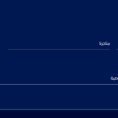
متاجرنا
صية