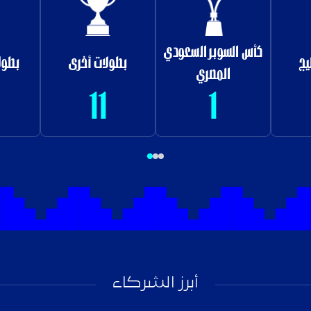
كأس السوبر السعودي
يج
بطولات أخرى
بطول
المصري
11
1
أبرز الشركاء