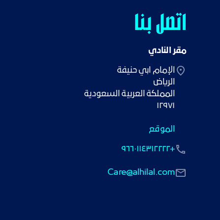
اتصل بنا
مقر النادي
١٢٩٧١
الموقع
+٩٦٦٠١١٤٣١٢٢٢٢
Care@alhilal.com