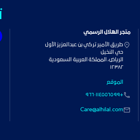
ت
متجر الهلال الرسمي
١٢٣٨٢
الموقع
+٩٦٦٠١١٤٥٥٦٥٩٩
Care@alhilal.com