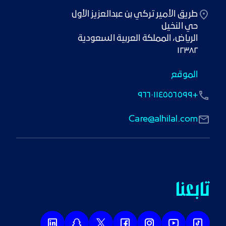
١٢٣٨٢
الموقع
+٩٦٦٠١١٤٥٥٦٥٩٩
Care@alhilal.com
تابعنا