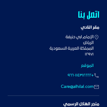
اتصل بنا
مقر النادي
١٢٩٧١
الموقع
+٩٦٦٠١١٤٣١٢٢٢٢
Care@alhilal.com
متجر الهلال الرسمي