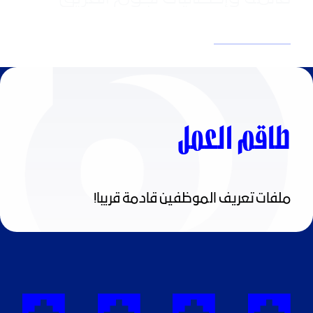
كبير آسيا
الفريق الأول - سيدات
"هلال 21"
طاقم العمل
ملفات تعريف الموظفين قادمة قريبا!