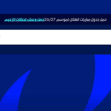
حمل جدول مباريات الهلال لموسم 26/27
حمّل وعش لحظات الزعيم
ت