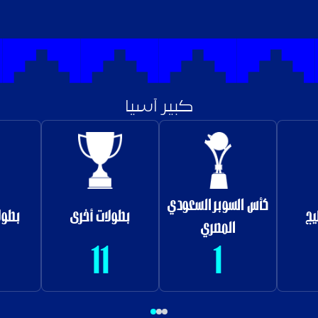
كبير آسيا
كأس السوبر السعودي
يج
بطولات أخرى
بطول
المصري
11
1