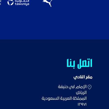
اتصل بنا
مقر النادي
١٢٩٧١