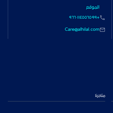
الموقع
+٩٦٦٠١١٤٥٥٦٥٩٩
Care@alhilal.com
متاجرنا