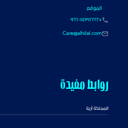
الموقع
+٩٦٦٠١١٤٣١٢٢٢٢
Care@alhilal.com
روابط مفيدة
المملكة أرينا