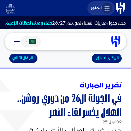
المتجر
حمل جدول مباريات الهلال لموسم 26/27
حمّل وعش لحظات الزعيم
تغيير اللغة
المقال السابق
المقال التالي
تقرير المباراة
في الجولة ال26 من دوري روشن..
الهلال يخسر لقاء النصر
09 أبريل '25