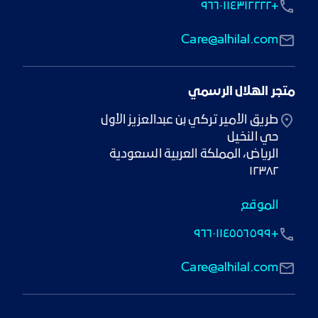
+٩٦٦٠١١٤٣١٢٢٢٢
Care@alhilal.com
متجر الهلال الرسمي
١٢٣٨٢
الموقع
+٩٦٦٠١١٤٥٥٦٥٩٩
Care@alhilal.com