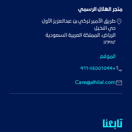
متجر الهلال الرسمي
١٢٣٨٢
الموقع
+٩٦٦٠١١٤٥٥٦٥٩٩
Care@alhilal.com
تابعنا