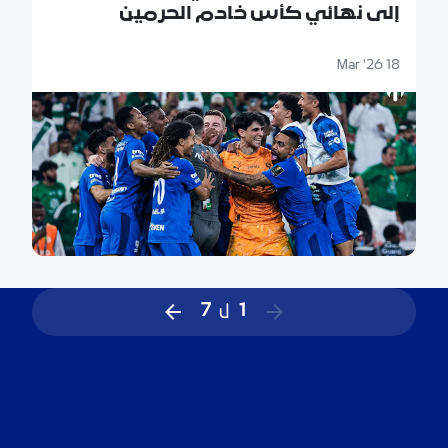
إلى نهائي كأس خادم الحرمين
الشريفين
18 Mar '26
1
ل
7