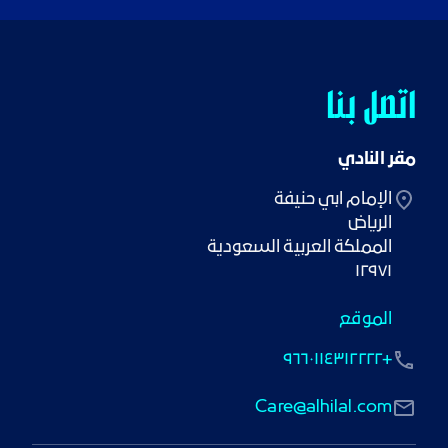
اتصل بنا
مقر النادي
١٢٩٧١
الموقع
+٩٦٦٠١١٤٣١٢٢٢٢
Care@alhilal.com