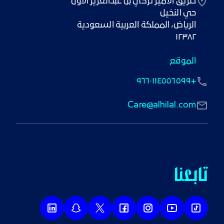
١٢٣٨٢
الموقع
+٩٦٦٠١١٤٥٥٦٥٩٩
Care@alhilal.com
تابعنا