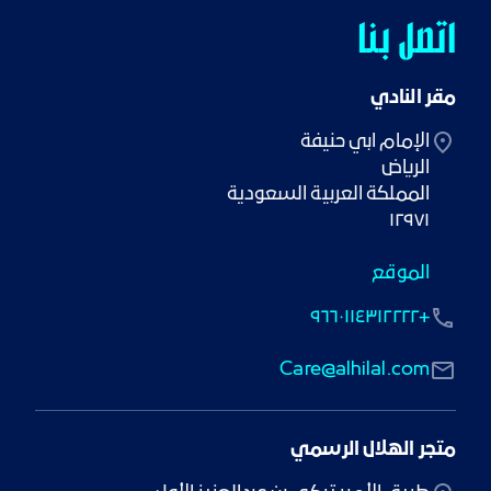
اتصل بنا
مقر النادي
١٢٩٧١
الموقع
+٩٦٦٠١١٤٣١٢٢٢٢
Care@alhilal.com
متجر الهلال الرسمي