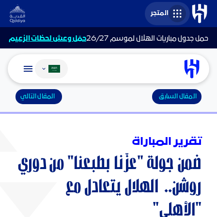
المتجر
حمل جدول مباريات الهلال لموسم 26/27
حمّل وعش لحظات الزعيم
تغيير اللغة
المقال السابق
المقال التالي
تقرير المباراة
ضمن جولة "عزّنا بطبعنا" من دوري
روشن.. الهلال يتعادل مع
"الأهلي"