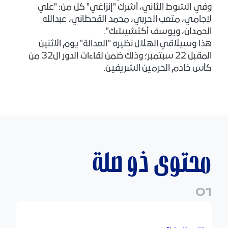
وفي الشوط الثاني، أشرك "إنزاغي" كل من: "علي
لاجامي، متعب الحربي، محمد القحطاني، عبدالله
الحمدان، ويوسف أكتشيشك".
هذا وسيلاقي الهلال نظيره "العدالة" يوم الاثنين
المقبل 22 سبتمبر؛ وذلك ضمن لقاءات الدور ال32 من
كأس خادم الحرمين الشريفين.
محتوى ذو صلة
0
1
الهلال يتغلب على "الفيحاء" في اللقاء الأخير من دوري روشن