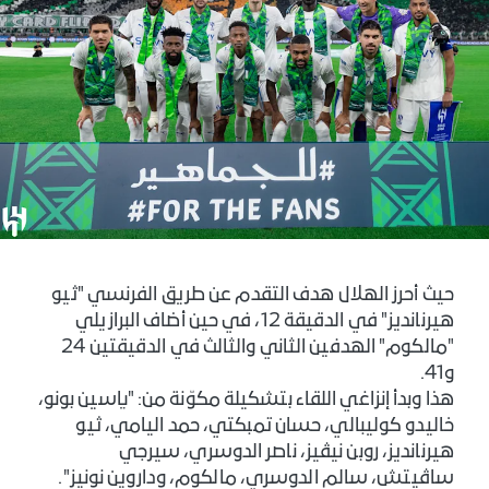
حيث أحرز الهلال هدف التقدم عن طريق الفرنسي "ثيو
هيرنانديز" في الدقيقة 12، في حين أضاف البرازيلي
"مالكوم" الهدفين الثاني والثالث في الدقيقتين 24
و41.
هذا وبدأ إنزاغي اللقاء بتشكيلة مكوّنة من: "ياسين بونو،
خاليدو كوليبالي، حسان تمبكتي، حمد اليامي، ثيو
هيرنانديز، روبن نيڤيز، ناصر الدوسري، سيرجي
ساڤيتش، سالم الدوسري، مالكوم، وداروين نونيز".