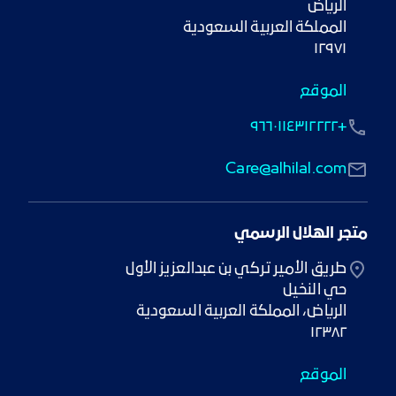
١٢٩٧١
الموقع
+٩٦٦٠١١٤٣١٢٢٢٢
Care@alhilal.com
متجر الهلال الرسمي
١٢٣٨٢
الموقع