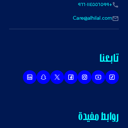
+٩٦٦٠١١٤٥٥٦٥٩٩
Care@alhilal.com
تابعنا
روابط مفيدة