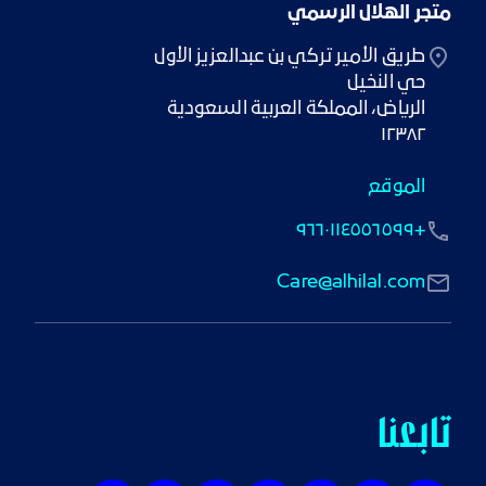
متجر الهلال الرسمي
١٢٣٨٢
الموقع
+٩٦٦٠١١٤٥٥٦٥٩٩
Care@alhilal.com
تابعنا