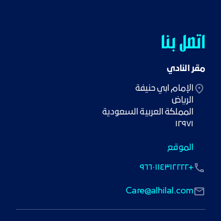
اتصل بنا
مقر النادي
١٢٩٧١
الموقع
+٩٦٦٠١١٤٣١٢٢٢٢
Care@alhilal.com