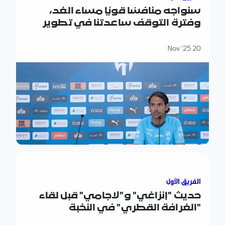
سنواجه منافسًا قويًا مساء الغد،
وفترة التوقف ساعدتنا في تطوير
العمل.. حديث المدرب "إنزاغي" قبل
مواجهة فريق "الفتح"
20 Nov '25
حديث "إنزاغي" و"لاجامي" قبل لقاء "الغرافة القطري" في النخب
الفريق الأول
حديث "إنزاغي" و"لاجامي" قبل لقاء
"الغرافة القطري" في النخبة