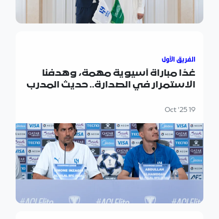
غدًا مباراة آسيوية مهمة، وهدفنا الاستمرار في الصدارة.. حد
الفريق الأول
غدًا مباراة آسيوية مهمة، وهدفنا
الاستمرار في الصدارة.. حديث المدرب
"إنزاغي" قبل مواجهة "السد القطري"
19 Oct '25
"حمد اليامي" هلاليًا حتى عام 2029م