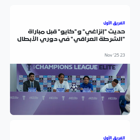
حديث "إنزاغي" و"كايو" قبل مباراة "الشرطة العراقي" في دوري
الفريق الأول
حديث "إنزاغي" و"كايو" قبل مباراة
"الشرطة العراقي" في دوري الأبطال
23 Nov '25
سنواجه منافسًا قويًا مساء الغد، وفترة التوقف ساعدتنا في ت
الفريق الأول