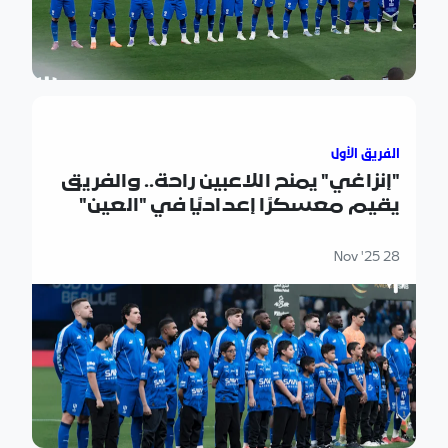
"إنزاغي" يمنح اللاعبين راحة.. والفريق يقيم معسكرًا إعداديًا ف
الفريق الأول
"إنزاغي" يمنح اللاعبين راحة.. والفريق
يقيم معسكرًا إعداديًا في "العين"
ويلاقي "المحرق البحريني" وديًا
28 Nov '25