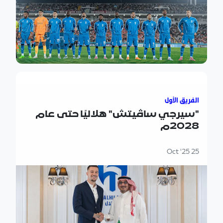
"سيرجي ساڤيتش" هلاليًا حتى عام 2028م
الفريق الأول
"سيرجي ساڤيتش" هلاليًا حتى عام
2028م
25 Oct '25