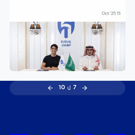
15 Oct '25
7
ل
10