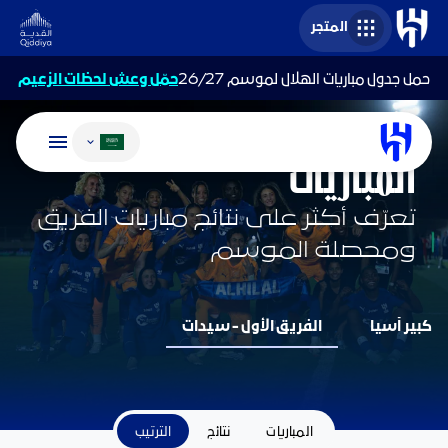
المتجر
حمل جدول مباريات الهلال لموسم 26/27
حمّل وعش لحظات الزعيم
تغيير اللغة
فريق السيدات
المباريات
تعرّف أكثر على نتائج مباريات الفريق
ومحصلة الموسم
كبير آسيا
الفريق الأول - سيدات
المباريات
نتائج
الترتيب