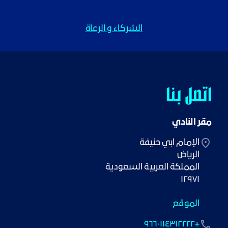
الشركاء و الرعاة
اتصل بنا
مقر النادي
١٢٩٧١
الموقع
+٩٦٦٠١١٤٣١٢٢٢٢