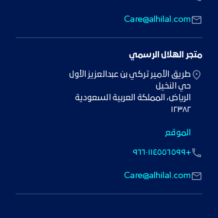
Care@alhilal.com
متجر الهلال الرسمي
١٢٣٨٢
الموقع
+٩٦٦٠١١٤٥٥٦٥٩٩
Care@alhilal.com