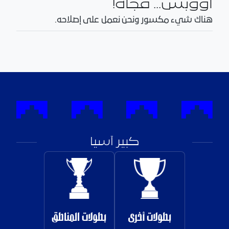
أووبس... فجأة!
هناك شيء مكسور ونحن نعمل على إصلاحه.
كبير آسيا
بطولات أخرى
بطولات المناطق