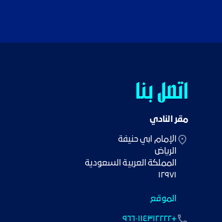
اتصل بنا
مقر النادي
١٢٩٧١
الموقع
+٩٦٦٠١١٤٣١٢٢٢٢