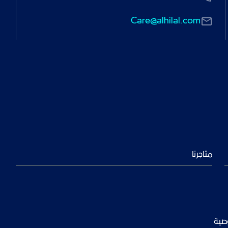
Care@alhilal.com
متاجرنا
صية