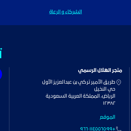
الشركاء و الرعاة
ت
متجر الهلال الرسمي
١٢٣٨٢
الموقع
+٩٦٦٠١١٤٥٥٦٥٩٩