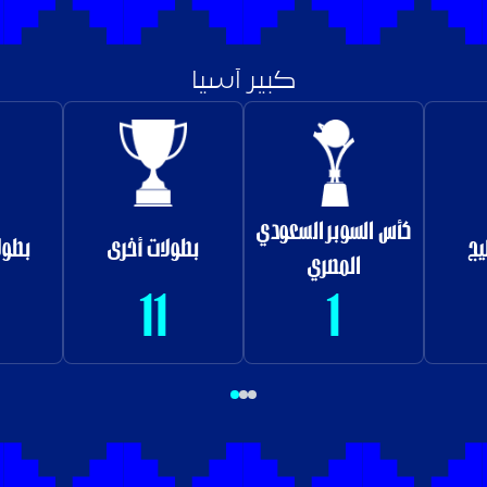
كبير آسيا
كأس السوبر السعودي
يج
بطولات أخرى
بطول
المصري
11
1