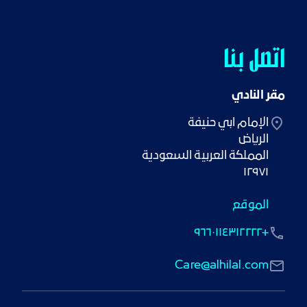
اتصل بنا
مقر النادي
١٢٩٧١
الموقع
+٩٦٦٠١١٤٣١٢٢٢٢
Care@alhilal.com