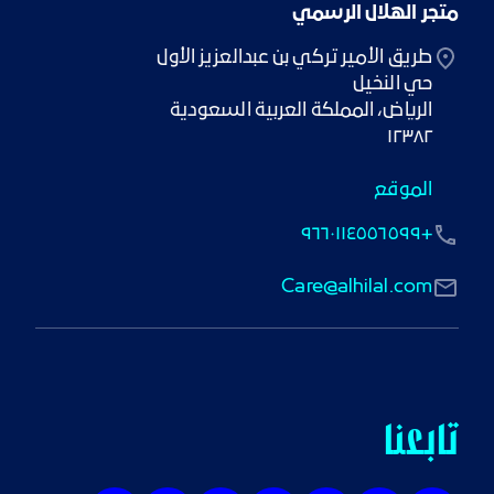
متجر الهلال الرسمي
١٢٣٨٢
الموقع
+٩٦٦٠١١٤٥٥٦٥٩٩
Care@alhilal.com
تابعنا