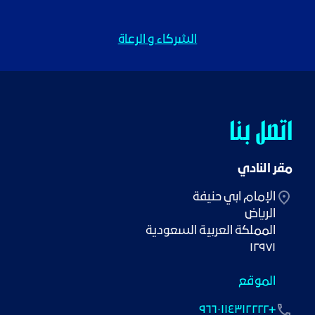
الشركاء و الرعاة
اتصل بنا
مقر النادي
١٢٩٧١
الموقع
+٩٦٦٠١١٤٣١٢٢٢٢