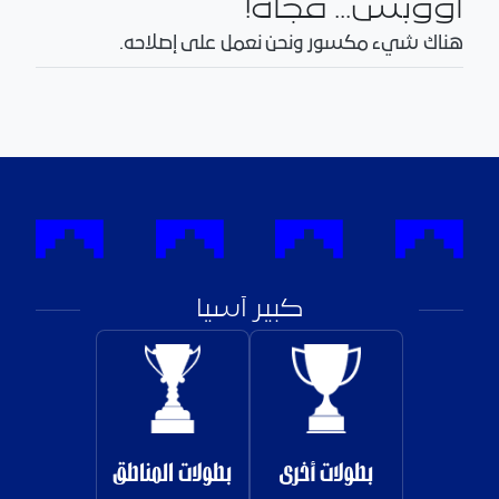
أووبس... فجأة!
هناك شيء مكسور ونحن نعمل على إصلاحه.
كبير آسيا
بطولات أخرى
بطولات المناطق