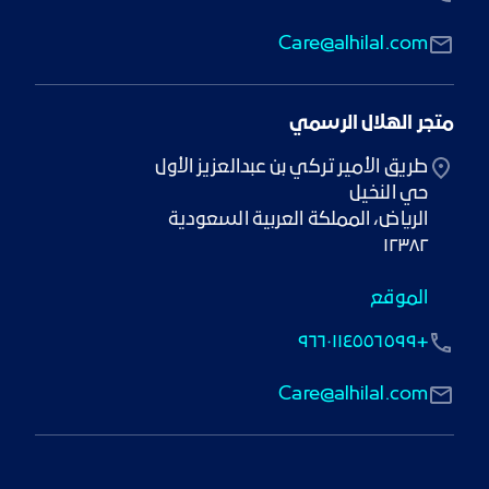
Care@alhilal.com
متجر الهلال الرسمي
١٢٣٨٢
الموقع
+٩٦٦٠١١٤٥٥٦٥٩٩
Care@alhilal.com