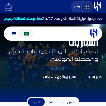
المتجر
حمل جدول مباريات الهلال لموسم 26/27
حمّل وعش لحظات الزعيم
تغيير اللغة
فريق السيدات
المباريات
تعرّف أكثر على نتائج مباريات الفريق
ومحصلة الموسم
كبير آسيا
الفريق الأول - سيدات
المباريات
نتائج
الترتيب