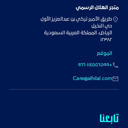
متجر الهلال الرسمي
١٢٣٨٢
الموقع
+٩٦٦٠١١٤٥٥٦٥٩٩
Care@alhilal.com
تابعنا