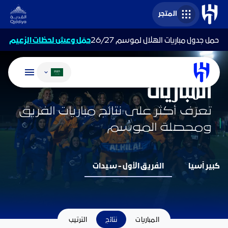
المتجر
حمل جدول مباريات الهلال لموسم 26/27
حمّل وعش لحظات الزعيم
تغيير اللغة
فريق السيدات
المباريات
تعرّف أكثر على نتائج مباريات الفريق
ومحصلة الموسم
كبير آسيا
الفريق الأول - سيدات
المباريات
نتائج
الترتيب