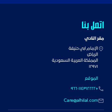
اتصل بنا
مقر النادي
١٢٩٧١
الموقع
+٩٦٦٠١١٤٣١٢٢٢٢
Care@alhilal.com