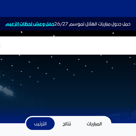
حمل جدول مباريات الهلال لموسم 26/27
حمّل وعش لحظات الزعيم
ت
المباريات
نتائج
الترتيب