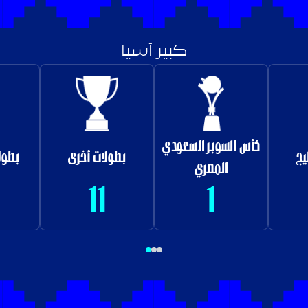
كبير آسيا
كأس السوبر السعودي
يج
بطولات أخرى
بطول
المصري
11
1