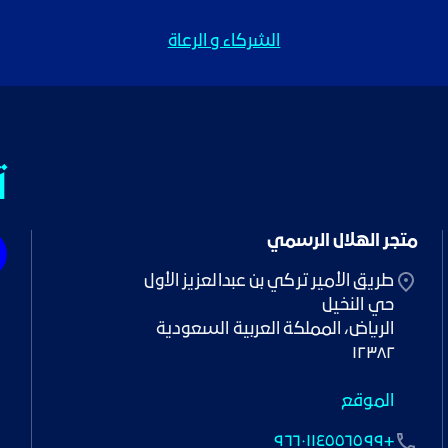
الشركاء و الرعاة
ت
متجر الهلال الرسمي
١٢٣٨٢
الموقع
+٩٦٦٠١١٤٥٥٦٥٩٩