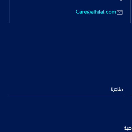
Care@alhilal.com
متاجرنا
صية