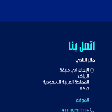
اتصل بنا
مقر النادي
١٢٩٧١
الموقع
+٩٦٦٠١١٤٣١٢٢٢٢