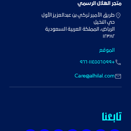
متجر الهلال الرسمي
١٢٣٨٢
الموقع
+٩٦٦٠١١٤٥٥٦٥٩٩
Care@alhilal.com
تابعنا