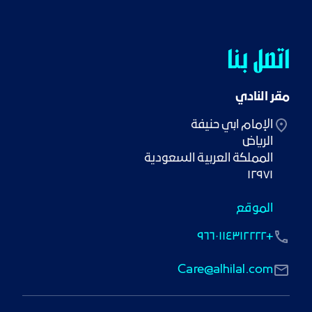
اتصل بنا
مقر النادي
١٢٩٧١
الموقع
+٩٦٦٠١١٤٣١٢٢٢٢
Care@alhilal.com