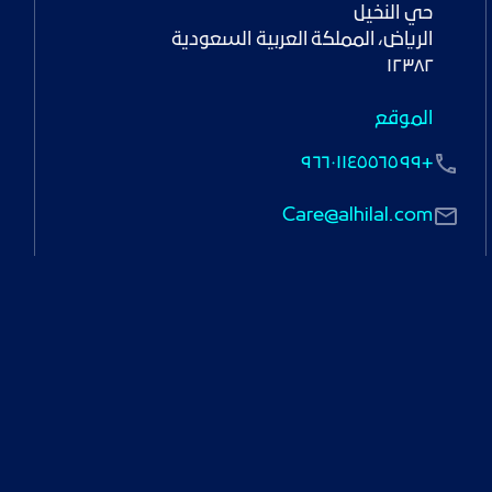
١٢٣٨٢
الموقع
+٩٦٦٠١١٤٥٥٦٥٩٩
Care@alhilal.com