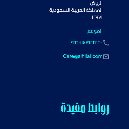
١٢٩٧١
الموقع
+٩٦٦٠١١٤٣١٢٢٢٢
Care@alhilal.com
روابط مفيدة