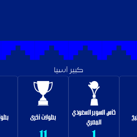
كبير آسيا
كأس السوبر السعودي
يج
بطولات أخرى
بطول
المصري
11
1