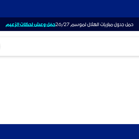
حمل جدول مباريات الهلال لموسم 26/27
حمّل وعش لحظات الزعيم
ت