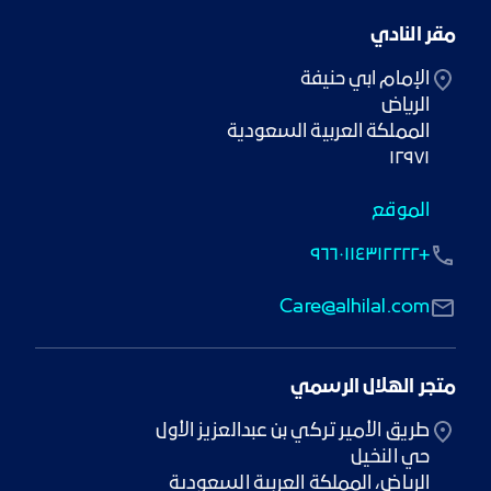
مقر النادي
١٢٩٧١
الموقع
+٩٦٦٠١١٤٣١٢٢٢٢
Care@alhilal.com
متجر الهلال الرسمي