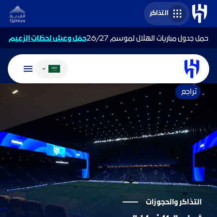
التذاكر
حمل جدول مباريات الهلال لموسم 26/27
حمّل وعش لحظات الزعيم
تغيير اللغة
تراجع
التذاكر والحجوزات