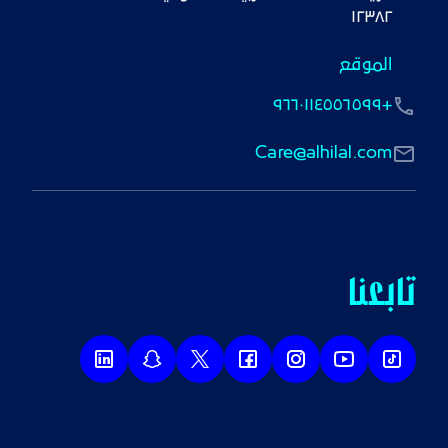
١٢٣٨٢
الموقع
+٩٦٦٠١١٤٥٥٦٥٩٩
Care@alhilal.com
تابعنا