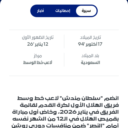
سيرة
إحصائيات
أخبار
تاريخ الميلاد
تاريخ الظهور الأول
17 أكتوبر '94
12 يناير '26
بلد الميلاد
مركز
السعودية
لاعب خط الوسط
انضم "سلطان مندش" لاعب خط وسط
فريق الهلال الأول لكرة القدم لقائمة
الفريق في يناير 2026، وخاض أول مباراة
بقميص الهلال في الـ12 من الشهر نفسه
أمام "النصر" ضمن منافسات دوري روشن