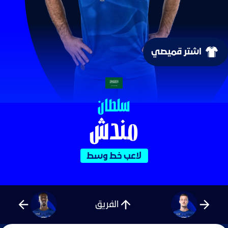
اشتر قميصي
سعو
سلطان
مندش
لاعب خط وسط
الفريق