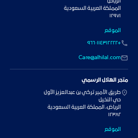
١٢٩٧١
الموقع
+٩٦٦٠١١٤٣١٢٢٢٢
Care@alhilal.com
متجر الهلال الرسمي
١٢٣٨٢
الموقع