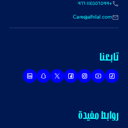
+٩٦٦٠١١٤٥٥٦٥٩٩
Care@alhilal.com
تابعنا
روابط مفيدة