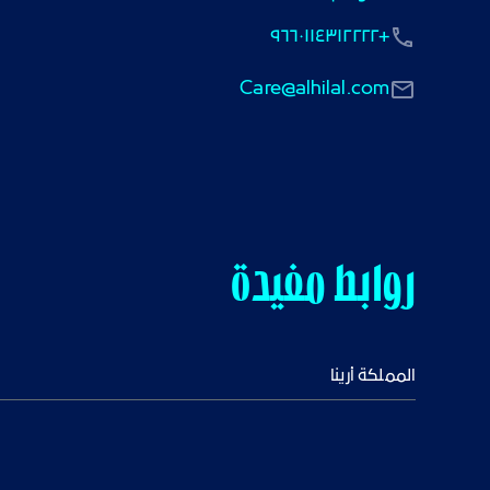
+٩٦٦٠١١٤٣١٢٢٢٢
Care@alhilal.com
روابط مفيدة
المملكة أرينا