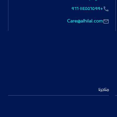
+٩٦٦٠١١٤٥٥٦٥٩٩
Care@alhilal.com
متاجرنا