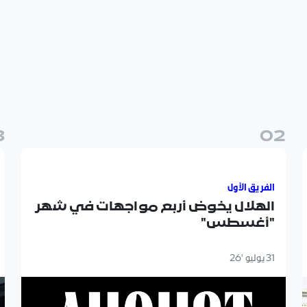
3
0
2
ري": الهلال يختتم معسكره الإعدادي في "النمسا"
الهلال يخوض أربع مواجهات في شهر "أغسطس"
"
الفريق الأول
الهلال يخوض أربع مواجهات في شهر
"أغسطس"
31 يوليو '26