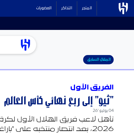
المتجر
التذاكر
العضويات
المقال السابق
الفريق الأول
"ثيو" إلى ربع نهائي كأس العالم
04 يوليو '26
تأهل لاعب فريق الهلال الأول لكرة 
2026، بعد انتصار منتخبه على "باراغواي" بهدف دون رد، في لقاء أقيم بـ"فيلادلفيا" الأمريكية.