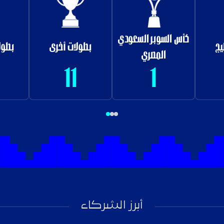
كأس السوبر السعودي
يج
بطولات أخرى
بطول
المصري
11
1
أبرز الشركاء