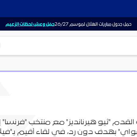
حمل جدول مباريات الهلال لموسم 26/27
حمّل وعش لحظات الزعيم
ت
القدم "ثيو هيرنانديز" مع منتخب "فرنسا"