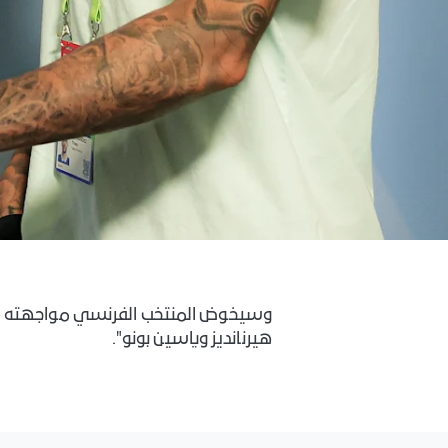
هيرنانديز وياسين بونو".