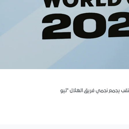
 نظيره "المغربي" يوم الخميس 9 يوليو، في لقاء مرتقب يجمع نجمي فريق الهلال "ثيو