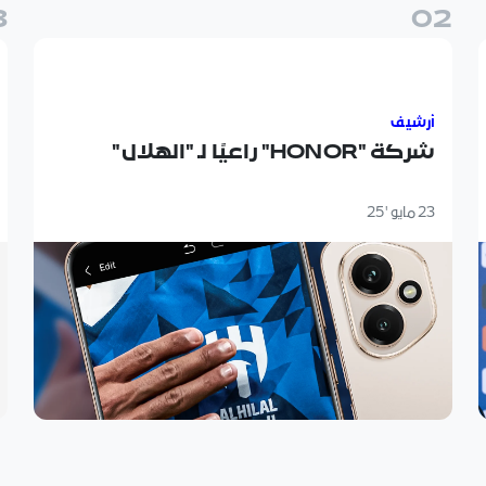
3
0
2
شركة "HONOR" راعيًا لـ "الهلال"
ll
أرشيف
شركة "HONOR" راعيًا لـ "الهلال"
23 مايو '25