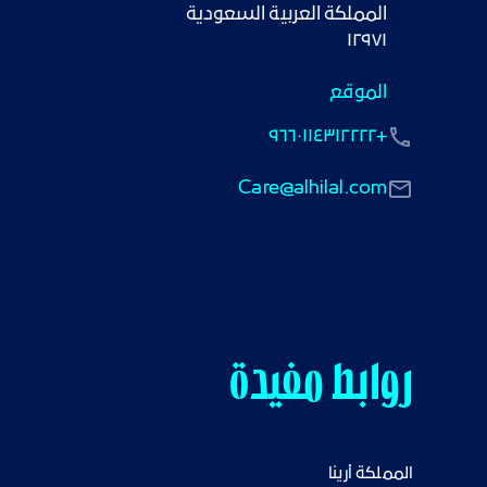
١٢٩٧١
الموقع
+٩٦٦٠١١٤٣١٢٢٢٢
Care@alhilal.com
روابط مفيدة
المملكة أرينا