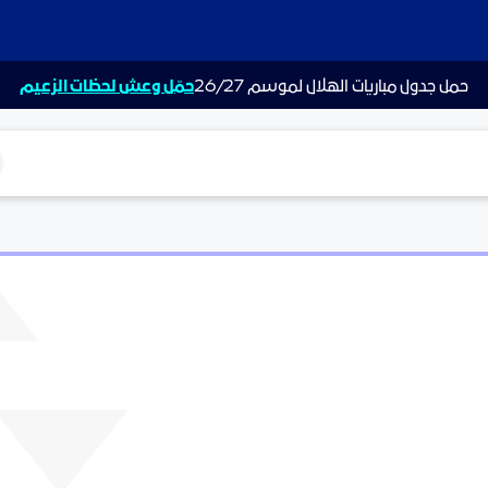
حمل جدول مباريات الهلال لموسم 26/27
حمّل وعش لحظات الزعيم
ت