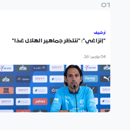
0
1
"إنزاغي": "ننتظر جماهير الهلال غدًا"
أرشيف
"إنزاغي": "ننتظر جماهير الهلال غدًا"
04 مارس '26