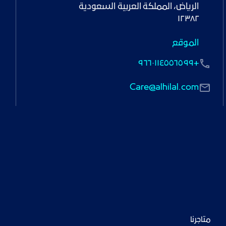
١٢٣٨٢
الموقع
+٩٦٦٠١١٤٥٥٦٥٩٩
Care@alhilal.com
متاجرنا