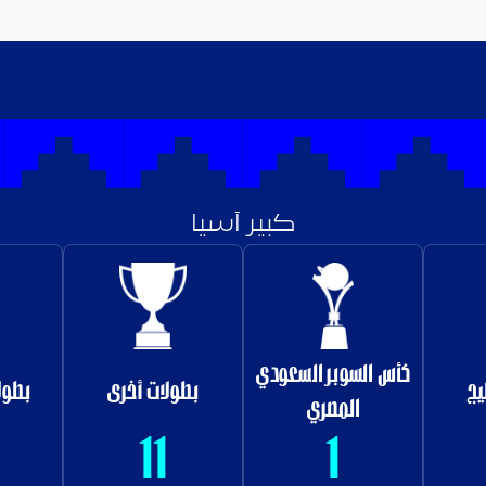
كبير آسيا
كأس السوبر السعودي
يج
بطولات أخرى
بطول
المصري
11
1