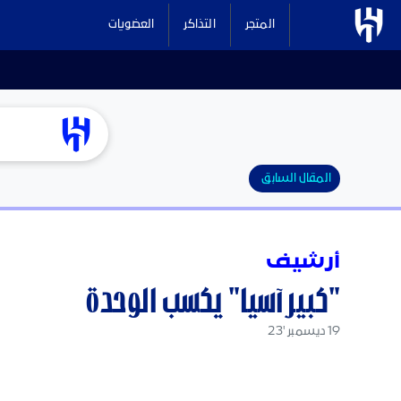
المتجر
التذاكر
العضويات
المقال السابق
أرشيف
"كبير آسيا" يكسب الوحدة
19 ديسمبر '23