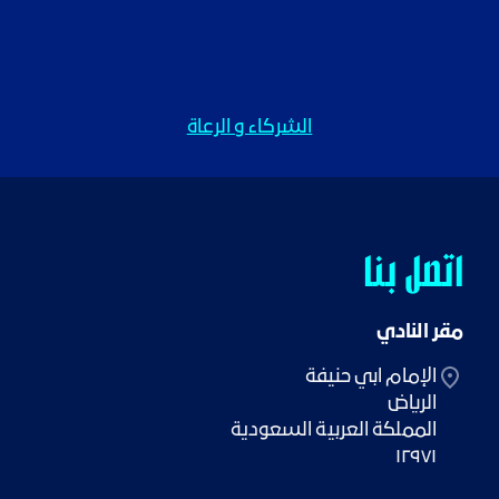
الشركاء و الرعاة
اتصل بنا
مقر النادي
١٢٩٧١