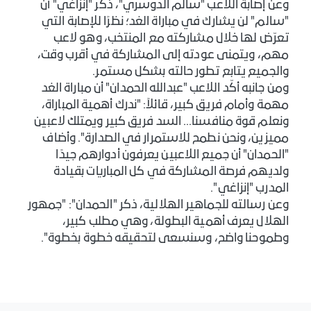
وعن إصابة اللاعب "سالم الدوسري"، ذكر "إنزاغي" أن
"سالم" لن يشارك في مباراة الغد؛ نظرًا للإصابة التي
تعرّض لها خلال مشاركته مع المنتخب، وهو لاعب
مهم، ويتمنى عودته إلى المشاركة في أقرب وقت،
والجميع يتابع تطور حالته بشكل مستمر.
ومن جانبه أكّد اللاعب "عبدالله الحمدان" أن مباراة الغد
مهمة وأمام فريق كبير، قائلاً: "ندرك أهمية المباراة،
ونعلم قوة منافسنا… السد فريق كبير ويمتلك لاعبين
مميزين، ونحن نطمح للاستمرار في الصدارة". وأضاف
"الحمدان" أن جميع اللاعبين يعرفون أدوارهم جيدًا
ولديهم فرصة المشاركة في كل المباريات بقيادة
المدرب "إنزاغي".
وعن رسالته للجماهير الهلالية، ذكر "الحمدان": "جمهور
الهلال يعرف أهمية البطولة، وهي مطلب كبير،
وطموحنا واضح، وسنسعى لتحقيقه خطوة بخطوة".