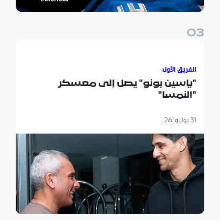
0
3
"ياسين بونو" يصل إلى معسكر "النمسا"
الفريق الأول
"ياسين بونو" يصل إلى معسكر
"النمسا"
31 يوليو '26