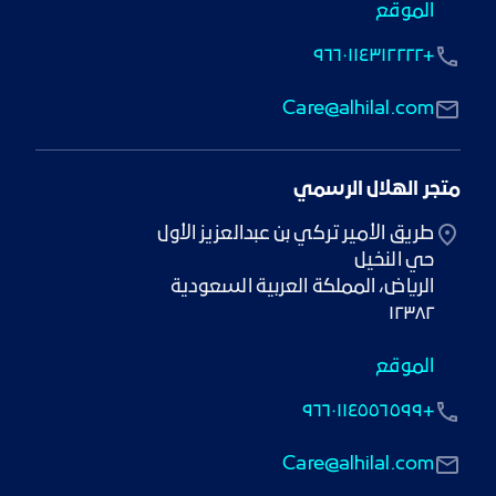
الموقع
+٩٦٦٠١١٤٣١٢٢٢٢
Care@alhilal.com
متجر الهلال الرسمي
١٢٣٨٢
الموقع
+٩٦٦٠١١٤٥٥٦٥٩٩
Care@alhilal.com