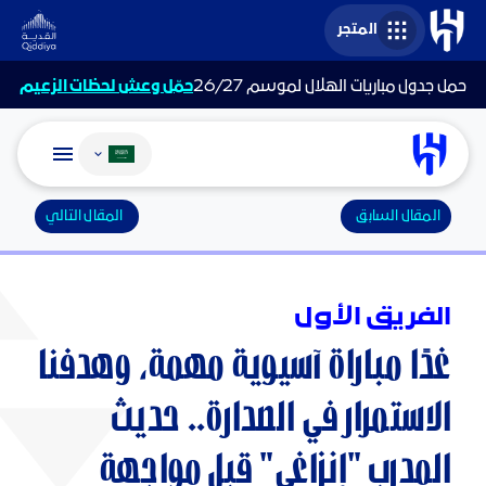
المتجر
حمل جدول مباريات الهلال لموسم 26/27
حمّل وعش لحظات الزعيم
تغيير اللغة
المقال السابق
المقال التالي
الفريق الأول
غدًا مباراة آسيوية مهمة، وهدفنا
الاستمرار في الصدارة.. حديث
المدرب "إنزاغي" قبل مواجهة