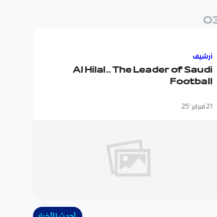
0
Al Hilal.. The Leader of Saudi Footba
أرشيف
Al Hilal.. The Leader of Saudi
Football
21 فبراير '25