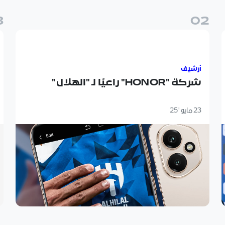
3
0
2
شركة "HONOR" راعيًا لـ "الهلال"
ll
أرشيف
شركة "HONOR" راعيًا لـ "الهلال"
23 مايو '25