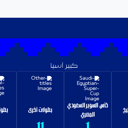
كبير آسيا
كأس السوبر السعودي
يج
بطولات أخرى
بطول
المصري
11
1