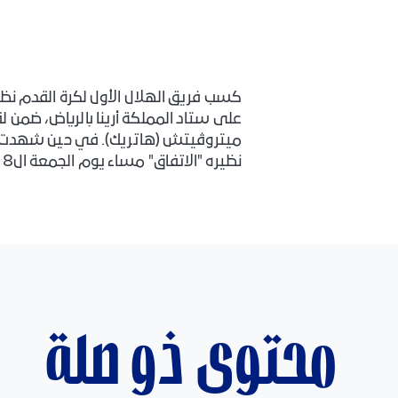
‎كسب فريق الهلال الأول لكرة القدم نظي
على ستاد المملكة أرينا بالرياض، ضمن لق
نظيره "الاتفاق" مساء يوم الجمعة ال8 من شهر نوڤمبر الجاري ضمن مباريات الجولة العاشرة من دوري روشن السعودي.
محتوى ذو صلة