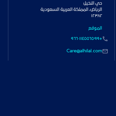
١٢٣٨٢
الموقع
+٩٦٦٠١١٤٥٥٦٥٩٩
Care@alhilal.com