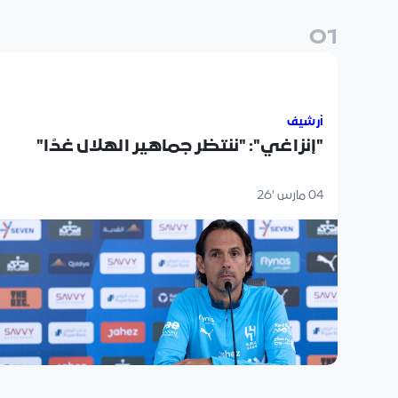
0
1
"إنزاغي": "ننتظر جماهير الهلال غدًا"
أرشيف
"إنزاغي": "ننتظر جماهير الهلال غدًا"
04 مارس '26