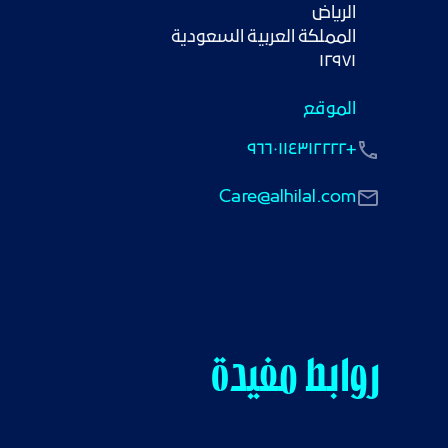
١٢٩٧١
الموقع
+٩٦٦٠١١٤٣١٢٢٢٢
Care@alhilal.com
روابط مفيدة