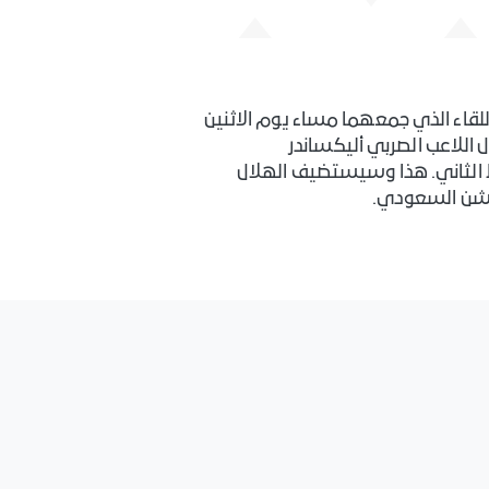
اللقاء الذي جمعهما مساء يوم الاثنين
ل اللاعب الصربي أليكساندر
ميتروڤيتش (هاتريك). في حين شهدت المباراة مشاركة النجم البرازيلي نيمار جونيور خلال مجريات الشوط الثاني. ‎هذا وسيستضيف الهلال