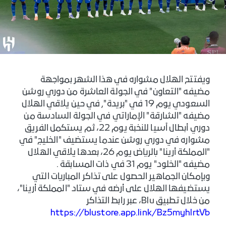
ويفتتح الهلال مشواره في هذا الشهر بمواجهة
مضيفه "التعاون" في الجولة العاشرة من دوري روشن
السعودي يوم 19 في "بريدة", في حين يلاقي الهلال
مضيفه "الشارقة" الإماراتي في الجولة السادسة من
دوري أبطال آسيا للنخبة يوم 22، ثم يستكمل الفريق
مشواره في دوري روشن عندما يستضيف "الخليج" في
"المملكة أرينا" بالرياض يوم 26، بعدها يلاقي الهلال
مضيفه "الخلود" يوم 31 في ذات المسابقة .
وبإمكان الجماهير الحصول على تذاكر المباريات التي
يستضيفها الهلال على أرضه في ستاد "المملكة أرينا"،
من خلال تطبيق Blu، عبر رابط التذاكر
https://blustore.app.link/Bz5myhlrtVb