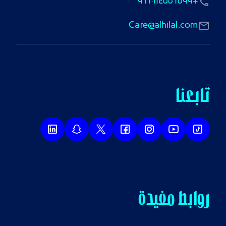
+٩٦٦٠١١٤٥٥٦٥٩٩
Care@alhilal.com
تابعنا
روابط مفيدة