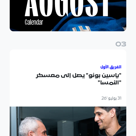
0
3
"ياسين بونو" يصل إلى معسكر "النمسا"
الفريق الأول
"ياسين بونو" يصل إلى معسكر
"النمسا"
31 يوليو '26