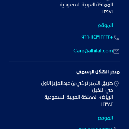
١٢٩٧١
الموقع
+٩٦٦٠١١٤٣١٢٢٢٢
Care@alhilal.com
متجر الهلال الرسمي
١٢٣٨٢
الموقع