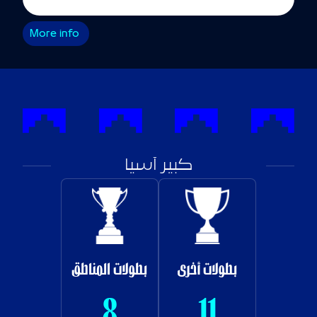
More info
كبير آسيا
بطولات أخرى
بطولات المناطق
8
11