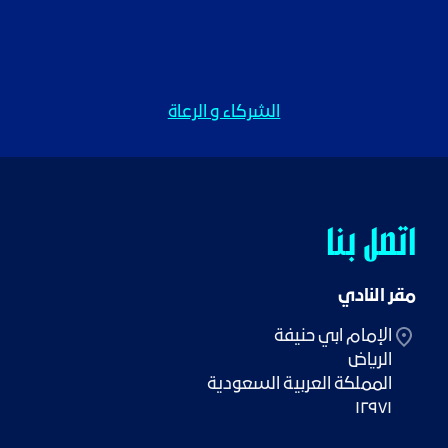
الشركاء و الرعاة
اتصل بنا
مقر النادي
١٢٩٧١