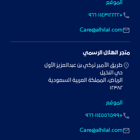
الموقع
+٩٦٦٠١١٤٣١٢٢٢٢
Care@alhilal.com
متجر الهلال الرسمي
١٢٣٨٢
الموقع
+٩٦٦٠١١٤٥٥٦٥٩٩
Care@alhilal.com