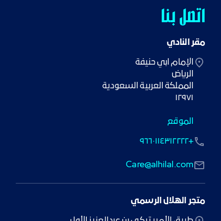
اتصل بنا
مقر النادي
١٢٩٧١
الموقع
+٩٦٦٠١١٤٣١٢٢٢٢
Care@alhilal.com
متجر الهلال الرسمي