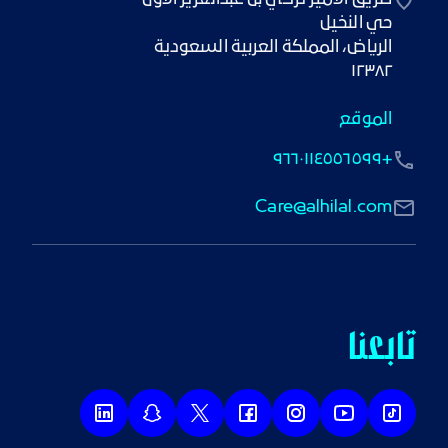
١٢٣٨٢
الموقع
+٩٦٦٠١١٤٥٥٦٥٩٩
Care@alhilal.com
تابعنا