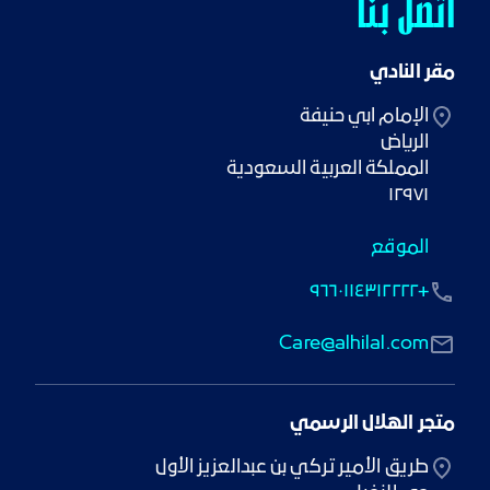
اتصل بنا
مقر النادي
١٢٩٧١
الموقع
+٩٦٦٠١١٤٣١٢٢٢٢
Care@alhilal.com
متجر الهلال الرسمي