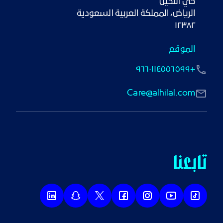
١٢٣٨٢
الموقع
+٩٦٦٠١١٤٥٥٦٥٩٩
Care@alhilal.com
تابعنا