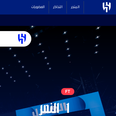
المتجر
التذاكر
العضويات
FT
1
النصر