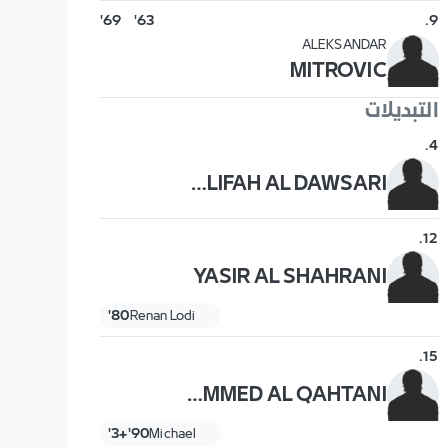
69'
63'
.
9
ALEKSANDAR
MITROVIC
التبديلات
.
4
KHALIFAH AL DAWSARI
.
12
YASIR AL SHAHRANI
80'
Renan Lodi
.
15
MOHAMMED AL QAHTANI
90'+3'
Michael