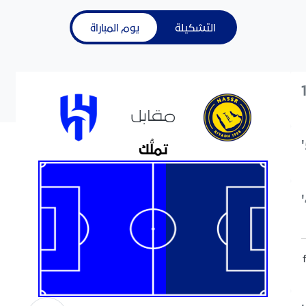
التشكيلة
يوم المباراة
مقابل
تملُّك