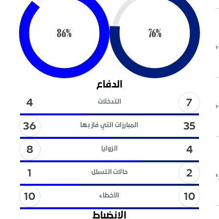
86
%
76
%
الدفاع
7
4
التدخلات
36
35
المبارزات التي فاز بها
8
4
الزوايا
2
1
حالات التسلل
10
10
الأخطاء
الإنضباط