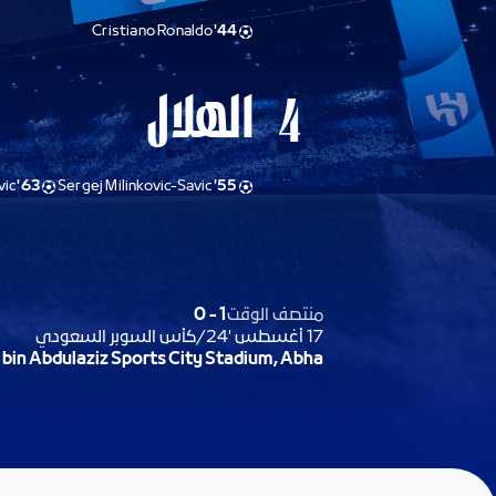
Cristiano Ronaldo
44'
الهلال
4
vic
63'
Sergej Milinkovic-Savic
55'
منتصف الوقت
1
-
0
17 أغسطس '24
/
كأس السوبر السعودي
 bin Abdulaziz Sports City Stadium, Abha