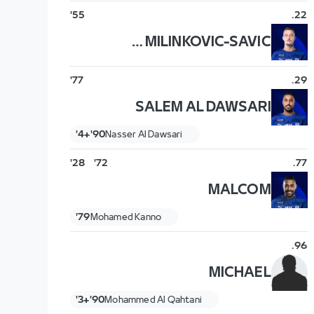
55'
.
22
SERGEJ MILINKOVIC-SAVIC
77'
.
29
SALEM AL DAWSARI
90'+4'
Nasser Al Dawsari
28'
72'
.
77
MALCOM
79'
Mohamed Kanno
.
96
MICHAEL
90'+3'
Mohammed Al Qahtani