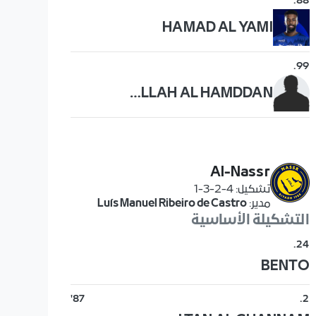
.
88
HAMAD AL YAMI
.
99
ABDULLAH AL HAMDDAN
Al-Nassr
تشكيل
:
4-2-3-1
مدير
:
Luís Manuel Ribeiro de Castro
التشكيلة الأساسية
.
24
BENTO
87'
.
2