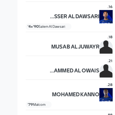
.
16
NASSER AL DAWSARI
90'+4'
Salem Al Dawsari
.
18
MUSAB AL JUWAYR
.
21
MOHAMMED AL OWAIS
.
28
MOHAMED KANNO
79'
Malcom