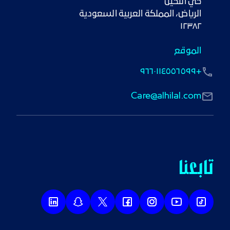
١٢٣٨٢
الموقع
+٩٦٦٠١١٤٥٥٦٥٩٩
Care@alhilal.com
تابعنا