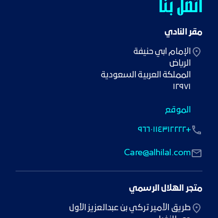
اتصل بنا
مقر النادي
١٢٩٧١
الموقع
+٩٦٦٠١١٤٣١٢٢٢٢
Care@alhilal.com
متجر الهلال الرسمي