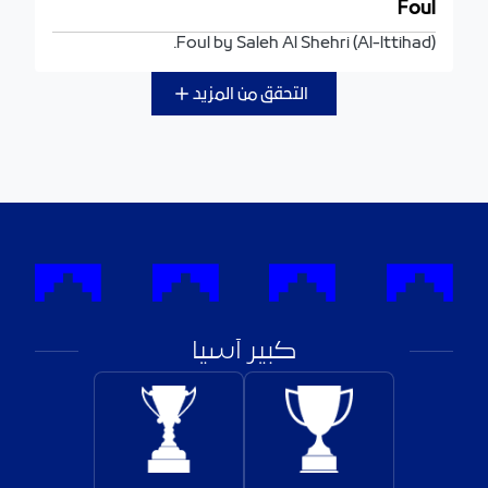
Foul
Foul by Saleh Al Shehri (Al-Ittihad).
التحقق من المزيد
كبير آسيا