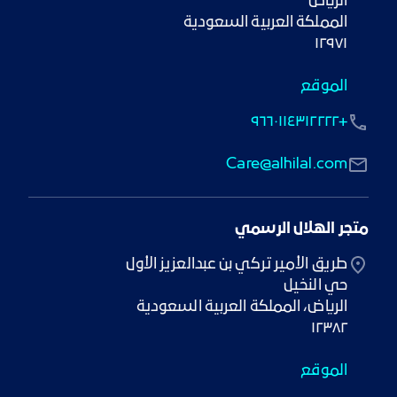
١٢٩٧١
الموقع
+٩٦٦٠١١٤٣١٢٢٢٢
Care@alhilal.com
متجر الهلال الرسمي
١٢٣٨٢
الموقع