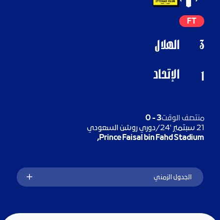
FT
3
الهلال
الإتحاد
1
منتصف الوقت
3
-
0
21 سبتمبر '24
/
دوري روشن السعودي
Prince Faisal bin Fahd Stadium,
الجدول الزمني