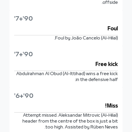
offside.
90'+7'
Foul
Foul by João Cancelo (Al-Hilal).
90'+7'
Free kick
Abdulrahman Al Obud (Al-Ittihad) wins a free kick
in the defensive half.
90'+6'
Miss!
Attempt missed. Aleksandar Mitrovic (Al-Hilal)
header from the centre of the box is just a bit
too high. Assisted by Rúben Neves.