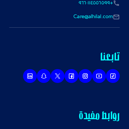
+٩٦٦٠١١٤٥٥٦٥٩٩
Care@alhilal.com
تابعنا
روابط مفيدة