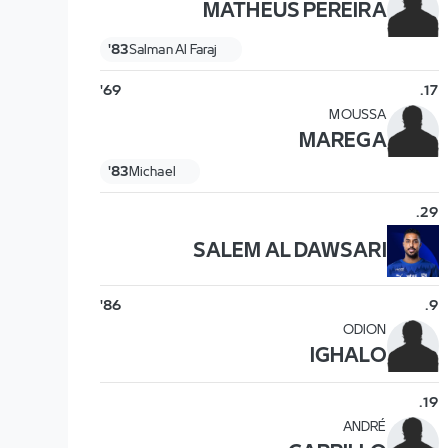
MATHEUS PEREIRA
83'
Salman Al Faraj
69'
.
17
MOUSSA
MAREGA
83'
Michael
.
29
SALEM AL DAWSARI
86'
.
9
ODION
IGHALO
.
19
ANDRÉ