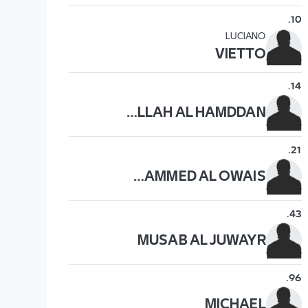
.
10
LUCIANO
VIETTO
.
14
ABDULLAH AL HAMDDAN
.
21
MOHAMMED AL OWAIS
.
43
MUSAB AL JUWAYR
.
96
MICHAEL