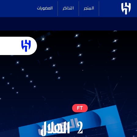
المتجر
التذاكر
العضويات
FT
2
الهلال