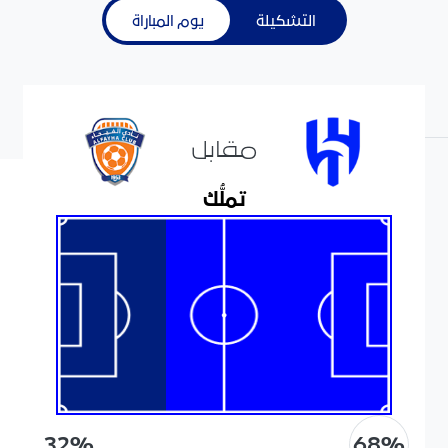
التشكيلة
يوم المباراة
مقابل
تملُّك
68
%
32
%