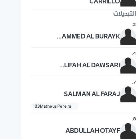
CARRILLO
التبديلات
.
2
MOHAMMED AL BURAYK
.
4
KHALIFAH AL DAWSARI
.
7
SALMAN AL FARAJ
83'
Matheus Pereira
.
8
ABDULLAH OTAYF