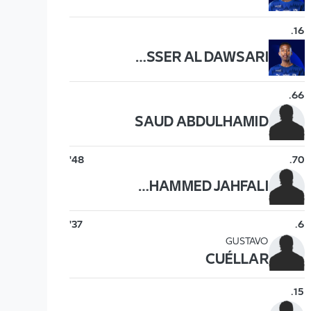
.
16
NASSER AL DAWSARI
.
66
SAUD ABDULHAMID
48'
.
70
MOHAMMED JAHFALI
37'
.
6
GUSTAVO
CUÉLLAR
.
15