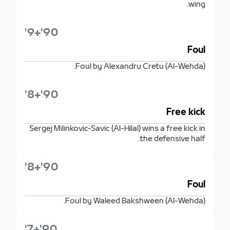
wing.
90'+9'
Foul
Foul by Alexandru Cretu (Al-Wehda).
90'+8'
Free kick
Sergej Milinkovic-Savic (Al-Hilal) wins a free kick in
the defensive half.
90'+8'
Foul
Foul by Waleed Bakshween (Al-Wehda).
90'+7'