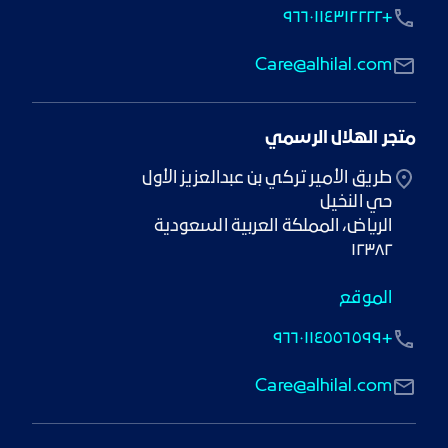
+٩٦٦٠١١٤٣١٢٢٢٢
Care@alhilal.com
متجر الهلال الرسمي
١٢٣٨٢
الموقع
+٩٦٦٠١١٤٥٥٦٥٩٩
Care@alhilal.com