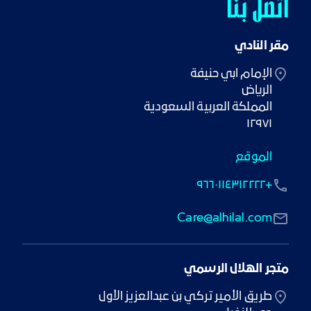
اتصل بنا
مقر النادي
١٢٩٧١
الموقع
+٩٦٦٠١١٤٣١٢٢٢٢
Care@alhilal.com
متجر الهلال الرسمي