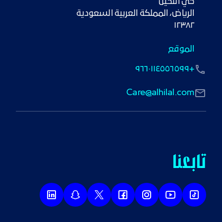
١٢٣٨٢
الموقع
+٩٦٦٠١١٤٥٥٦٥٩٩
Care@alhilal.com
تابعنا