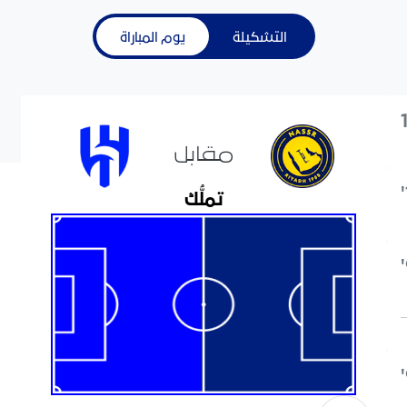
التشكيلة
يوم المباراة
مقابل
تملُّك