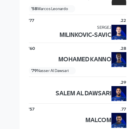
58'
Marcos Leonardo
77'
.
22
SERGEJ
MILINKOVIC-SAVIC
60'
.
28
MOHAMED KANNO
79'
Nasser Al Dawsari
.
29
SALEM AL DAWSARI
57'
.
77
MALCOM