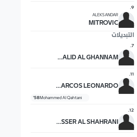
.
9
ALEKSANDAR
MITROVIC
التبديلات
.
7
KHALID AL GHANNAM
.
11
MARCOS LEONARDO
58'
Mohammed Al Qahtani
.
12
YASSER AL SHAHRANI