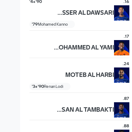
90'+4'
.
16
NASSER AL DAWSARI
79'
Mohamed Kanno
.
17
MOHAMMED AL YAMI
.
24
MOTEB AL HARBI
90'+3'
Renan Lodi
.
87
HASSAN AL TAMBAKTI
.
88