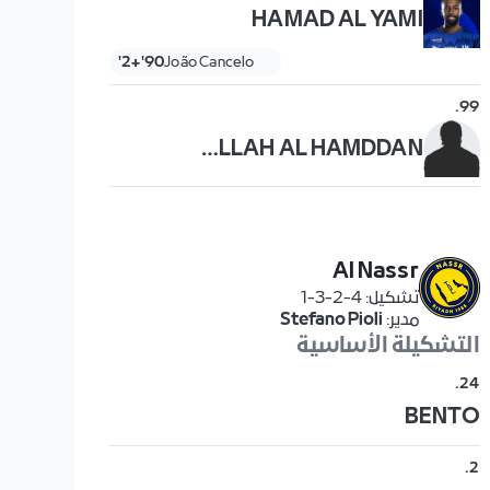
HAMAD AL YAMI
90'+2'
João Cancelo
.
99
ABDULLAH AL HAMDDAN
Al Nassr
تشكيل
:
4-2-3-1
مدير
:
Stefano Pioli
التشكيلة الأساسية
.
24
BENTO
.
2