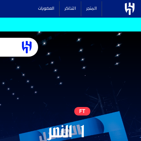
المتجر
التذاكر
العضويات
FT
1
النصر