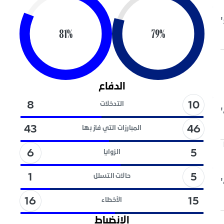
81
%
79
%
الدفاع
10
8
التدخلات
46
43
المبارزات التي فاز بها
6
5
الزوايا
5
1
حالات التسلل
16
15
الأخطاء
الإنضباط