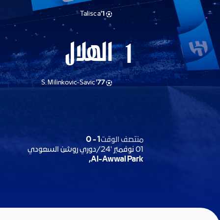
Talisca
1'
الهلال
1
S. Milinkovic-Savic
77'
منتصف الوقت
1
-
0
01 نوفمبر '24
/
دوري روشن السعودي
Al-Awwal Park,