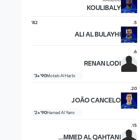
KALIDOU
KOULIBALY
82'
.
5
ALI AL BULAYHI
.
6
RENAN LODI
90'+3'
Moteb Al Harbi
.
20
JOÃO CANCELO
90'+2'
Hamad Al Yami
.
15
MOHAMMED AL QAHTANI