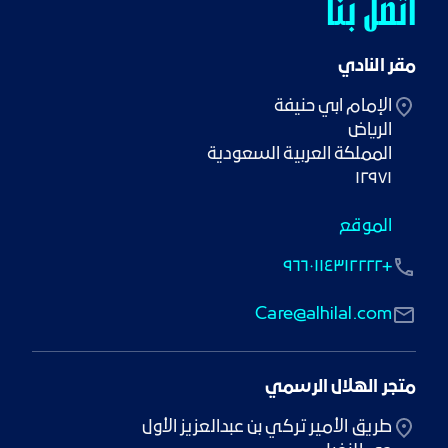
اتصل بنا
مقر النادي
١٢٩٧١
الموقع
+٩٦٦٠١١٤٣١٢٢٢٢
Care@alhilal.com
متجر الهلال الرسمي