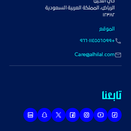
١٢٣٨٢
الموقع
+٩٦٦٠١١٤٥٥٦٥٩٩
Care@alhilal.com
تابعنا