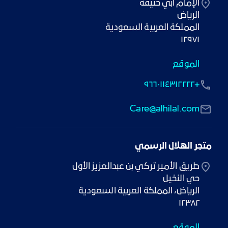
١٢٩٧١
الموقع
+٩٦٦٠١١٤٣١٢٢٢٢
Care@alhilal.com
متجر الهلال الرسمي
١٢٣٨٢
الموقع