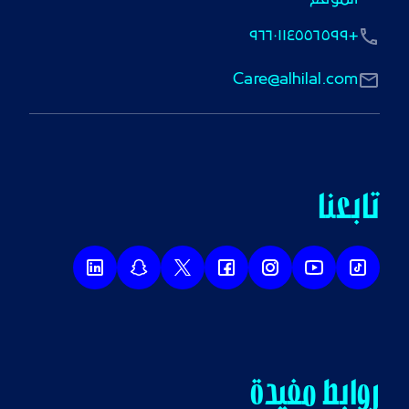
+٩٦٦٠١١٤٥٥٦٥٩٩
Care@alhilal.com
تابعنا
روابط مفيدة