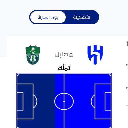
التشكيلة
يوم المباراة
مقابل
تملُّك