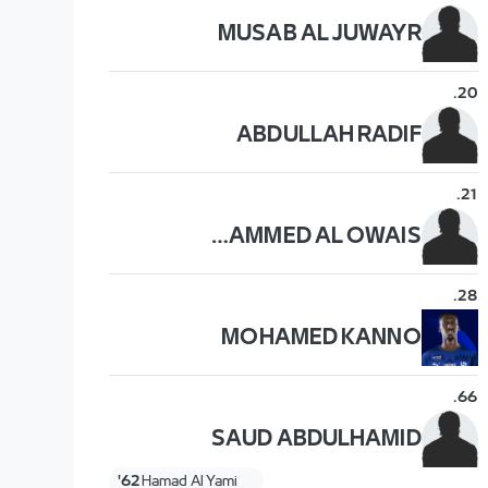
MUSAB AL JUWAYR
.
20
ABDULLAH RADIF
.
21
MOHAMMED AL OWAIS
.
28
MOHAMED KANNO
.
66
SAUD ABDULHAMID
62'
Hamad Al Yami