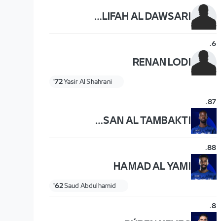
KHALIFAH AL DAWSARI
.
6
RENAN LODI
72'
Yasir Al Shahrani
.
87
HASSAN AL TAMBAKTI
.
88
HAMAD AL YAMI
62'
Saud Abdulhamid
.
8