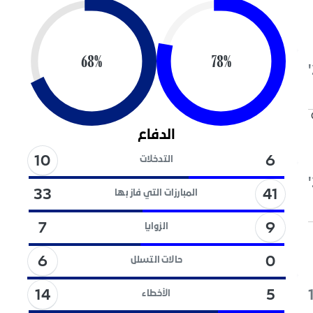
68
%
78
%
الدفاع
10
6
التدخلات
41
33
المبارزات التي فاز بها
9
7
الزوايا
6
0
حالات التسلل
14
5
الأخطاء