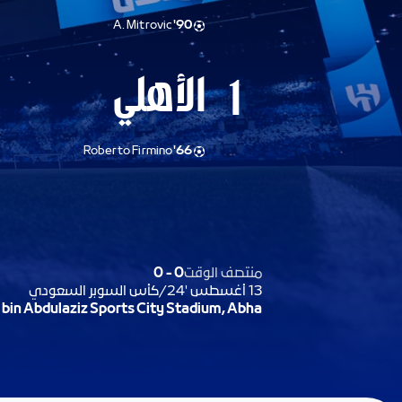
A. Mitrovic
90'
الأهلي
1
Roberto Firmino
66'
منتصف الوقت
0
-
0
13 أغسطس '24
/
كأس السوبر السعودي
 bin Abdulaziz Sports City Stadium, Abha