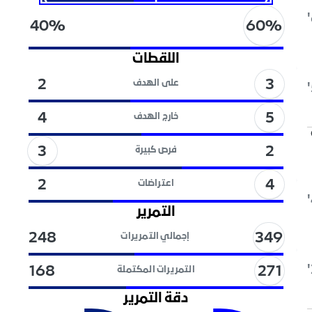
60
%
40
%
اللقطات
3
2
على الهدف
5
4
خارج الهدف
3
2
فرص كبيرة
4
2
اعتراضات
التمرير
349
248
إجمالي التمريرات
271
168
التمريرات المكتملة
دقة التمرير