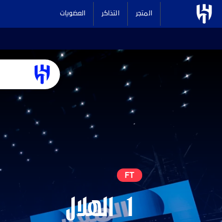
المتجر
التذاكر
العضويات
FT
1
الهلال