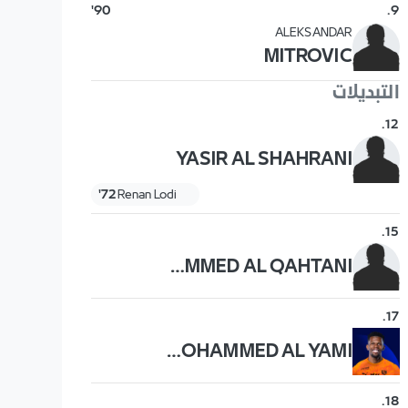
90'
.
9
ALEKSANDAR
MITROVIC
التبديلات
.
12
YASIR AL SHAHRANI
72'
Renan Lodi
.
15
MOHAMMED AL QAHTANI
.
17
MOHAMMED AL YAMI
.
18