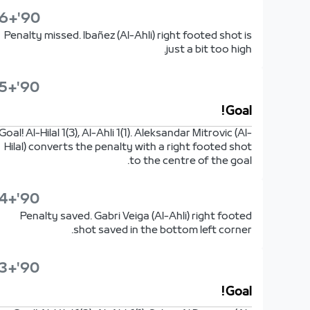
90'+6'
Penalty missed. Ibañez (Al-Ahli) right footed shot is
just a bit too high.
90'+5'
Goal!
Goal! Al-Hilal 1(3), Al-Ahli 1(1). Aleksandar Mitrovic (Al-
Hilal) converts the penalty with a right footed shot
to the centre of the goal.
90'+4'
Penalty saved. Gabri Veiga (Al-Ahli) right footed
shot saved in the bottom left corner.
90'+3'
Goal!