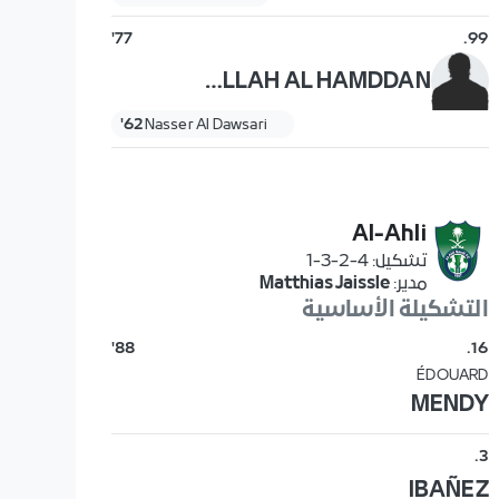
77'
.
99
ABDULLAH AL HAMDDAN
62'
Nasser Al Dawsari
Al-Ahli
تشكيل
:
4-2-3-1
مدير
:
Matthias Jaissle
التشكيلة الأساسية
88'
.
16
ÉDOUARD
MENDY
.
3
IBAÑEZ