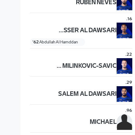
RÚBEN NEVES
.
16
NASSER AL DAWSARI
62'
Abdullah Al Hamddan
.
22
SERGEJ MILINKOVIC-SAVIC
.
29
SALEM AL DAWSARI
.
96
MICHAEL