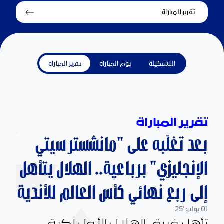
تقرير المباراة
التشكيلة
يوم المباراة
تقرير المباراة
تقرير المباراة
بعد تغلّبه على "مانشستر سيتي
الإنجليزي" برباعية.. الهلال يتأهل
إلى ربع نهائي كأس العالم للأندية
01 يوليو '25