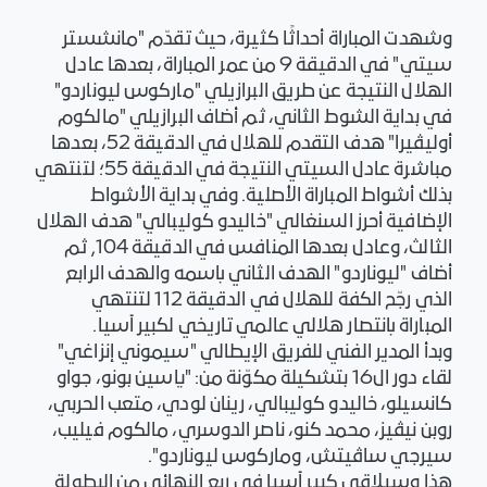
وشهدت المباراة أحداثًا كثيرة، حيث تقدّم "مانشستر
سيتي" في الدقيقة 9 من عمر المباراة، بعدها عادل
الهلال النتيجة عن طريق البرازيلي "ماركوس ليوناردو"
في بداية الشوط الثاني، ثم أضاف البرازيلي "مالكوم
أوليڤيرا" هدف التقدم للهلال في الدقيقة 52، بعدها
مباشرة عادل السيتي النتيجة في الدقيقة 55؛ لتنتهي
بذلك أشواط المباراة الأصلية. وفي بداية الأشواط
الإضافية أحرز السنغالي "خاليدو كوليبالي" هدف الهلال
الثالث، وعادل بعدها المنافس في الدقيقة 104, ثم
أضاف "ليوناردو" الهدف الثاني باسمه والهدف الرابع
الذي رجّح الكفة للهلال في الدقيقة 112 لتنتهي
المباراة بانتصار هلالي عالمي تاريخي لكبير آسيا.
وبدأ المدير الفني للفريق الإيطالي "سيموني إنزاغي"
لقاء دور ال16 بتشكيلة مكوّنة من: "ياسين بونو، جواو
كانسيلو، خاليدو كوليبالي، رينان لودي، متعب الحربي،
روبن نيڤيز، محمد كنو، ناصر الدوسري، مالكوم فيليب،
سيرجي ساڤيتش، وماركوس ليوناردو".
هذا وسيلاقي كبير آسيا في ربع النهائي من البطولة