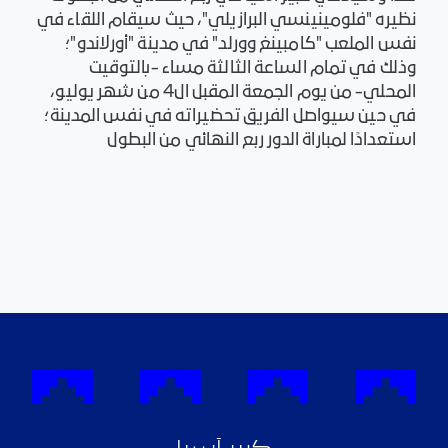
نظيره "فلومينينسي البرازيلي"، حيث سيقام اللقاء في
نفس الملعب "كامبينغ وورلد" في مدينة "أورلاندو"؛
وذلك في تمام الساعة الثالثة مساء -بالتوقيت
المحلي- من يوم الجمعة المقبل ال4 من شهر يوليو،
في حين سيواصل الفريق تحضيراته في نفس المدينة؛
استعدادًا لمباراة الدور ربع النهائي من البطول