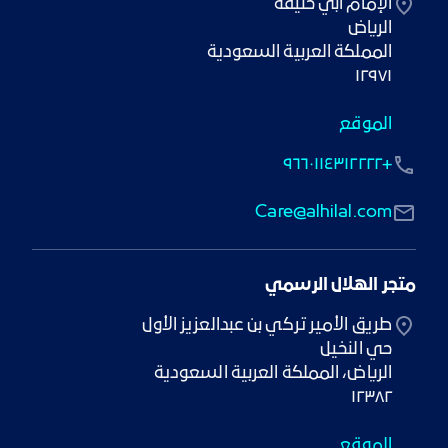
١٢٩٧١
الموقع
+٩٦٦٠١١٤٣١٢٢٢٢
Care@alhilal.com
متجر الهلال الرسمي
١٢٣٨٢
الموقع