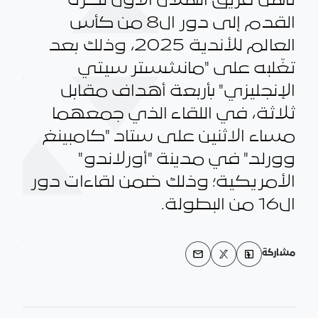
تأهل فريق الهلال الأول لكرة
القدم إلى دور ال8 من كأس
العالم للأندية 2025، وذلك بعد
تغّلبه على "مانشستر سيتي
الإنجليزي" بأربعة أهداف مقابل
ثلاثة، في اللقاء الذي جمعهما
مساء الاثنين على ستاد "كامبينغ
وورلد" في مدينة "أورلاندو"
الأمريكية؛ وذلك ضمن لقاءات دور
ال16 من البطولة.
مشاركة