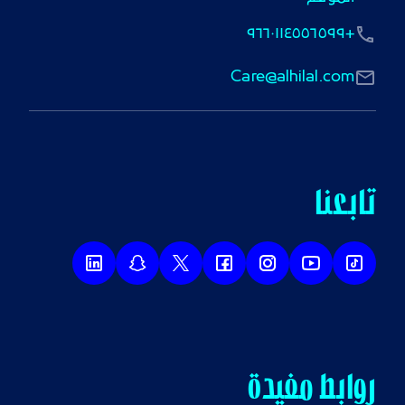
+٩٦٦٠١١٤٥٥٦٥٩٩
Care@alhilal.com
تابعنا
روابط مفيدة