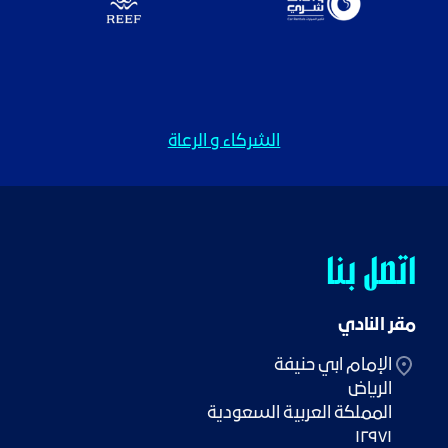
الشركاء و الرعاة
اتصل بنا
مقر النادي
١٢٩٧١