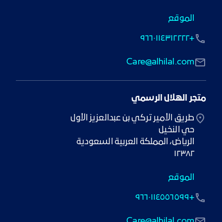
الموقع
+٩٦٦٠١١٤٣١٢٢٢٢
Care@alhilal.com
متجر الهلال الرسمي
١٢٣٨٢
الموقع
+٩٦٦٠١١٤٥٥٦٥٩٩
Care@alhilal.com