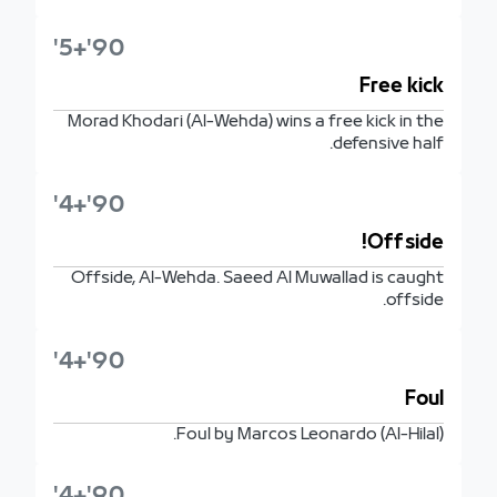
90'+5'
Free kick
Morad Khodari (Al-Wehda) wins a free kick in the
defensive half.
90'+4'
Offside!
Offside, Al-Wehda. Saeed Al Muwallad is caught
offside.
90'+4'
Foul
Foul by Marcos Leonardo (Al-Hilal).
90'+4'