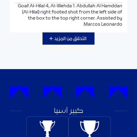
Goal! Al-Hilal 4, Al-Wehda 1. Abdullah Al Hamddan
(Al-Hilal) right footed shot from the left side of
the box to the top right corner. Assisted by
Marcos Leonardo.
التحقق من المزيد
كبير آسيا