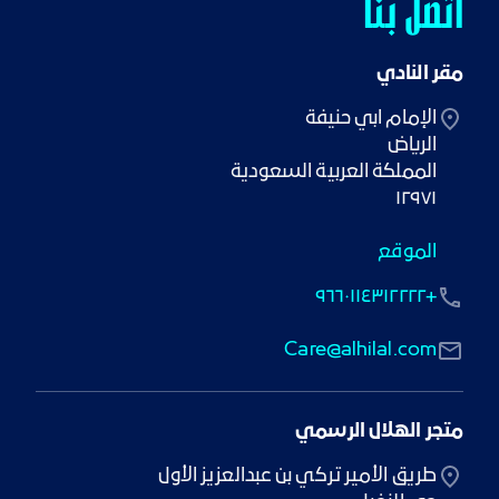
اتصل بنا
مقر النادي
١٢٩٧١
الموقع
+٩٦٦٠١١٤٣١٢٢٢٢
Care@alhilal.com
متجر الهلال الرسمي