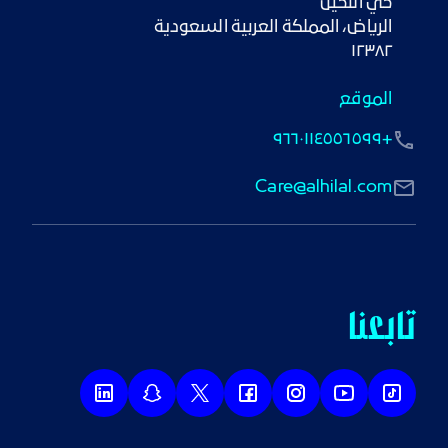
١٢٣٨٢
الموقع
+٩٦٦٠١١٤٥٥٦٥٩٩
Care@alhilal.com
تابعنا