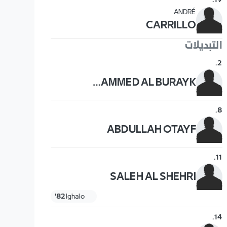
.
19
ANDRÉ
CARRILLO
التبديلات
.
2
MOHAMMED AL BURAYK
.
8
ABDULLAH OTAYF
.
11
SALEH AL SHEHRI
82'
Ighalo
.
14