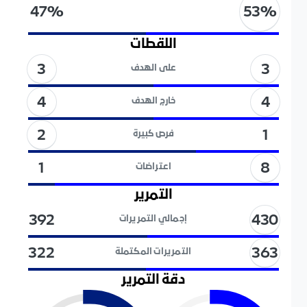
53
%
47
%
اللقطات
3
3
على الهدف
4
4
خارج الهدف
2
1
فرص كبيرة
8
1
اعتراضات
التمرير
430
392
إجمالي التمريرات
363
322
التمريرات المكتملة
دقة التمرير