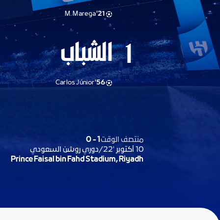
M. Marega
21'
الشباب
1
Carlos Júnior
56'
منتصف الوقت
1
-
0
10 أكتوبر '22
/
دوري روشن السعودي
Prince Faisal bin Fahd Stadium, Riyadh