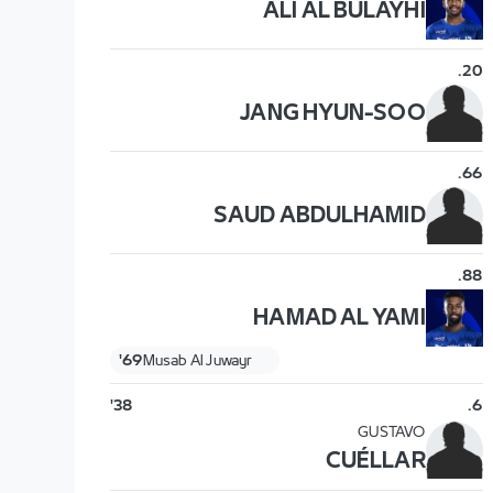
ALI AL BULAYHI
.
20
JANG HYUN-SOO
.
66
SAUD ABDULHAMID
.
88
HAMAD AL YAMI
69'
Musab Al Juwayr
38'
.
6
GUSTAVO
CUÉLLAR