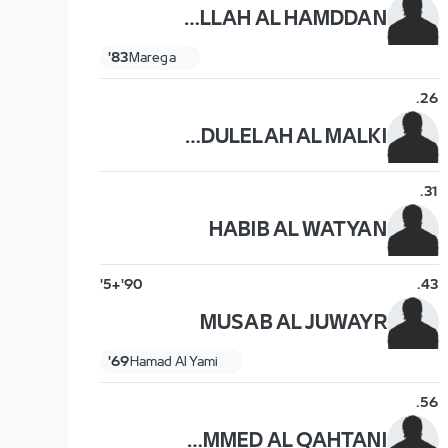
ABDULLAH AL HAMDDAN
83'
Marega
.
26
ABDULELAH AL MALKI
.
31
HABIB AL WATYAN
90'+5'
.
43
MUSAB AL JUWAYR
69'
Hamad Al Yami
.
56
MOHAMMED AL QAHTANI