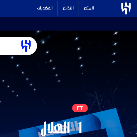
المتجر
التذاكر
العضويات
FT
1
الهلال