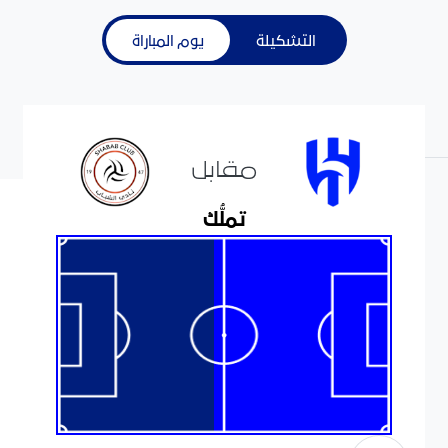
التشكيلة
يوم المباراة
مقابل
تملُّك