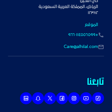
١٢٣٨٢
الموقع
+٩٦٦٠١١٤٥٥٦٥٩٩
Care@alhilal.com
تابعنا