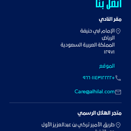
اتصل بنا
مقر النادي
١٢٩٧١
الموقع
+٩٦٦٠١١٤٣١٢٢٢٢
Care@alhilal.com
متجر الهلال الرسمي