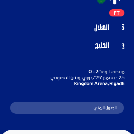
FT
3
الهلال
الخليج
2
منتصف الوقت
2
-
0
26 ديسمبر '25
/
دوري روشن السعودي
Kingdom Arena, Riyadh
الجدول الزمني