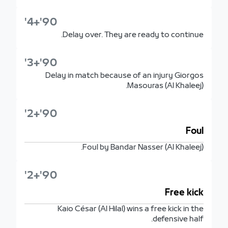
90'+4'
Delay over. They are ready to continue.
90'+3'
Delay in match because of an injury Giorgos
Masouras (Al Khaleej).
90'+2'
Foul
Foul by Bandar Nasser (Al Khaleej).
90'+2'
Free kick
Kaio César (Al Hilal) wins a free kick in the
defensive half.