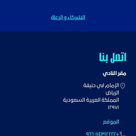
الشركاء و الرعاة
اتصل بنا
مقر النادي
١٢٩٧١
الموقع
+٩٦٦٠١١٤٣١٢٢٢٢