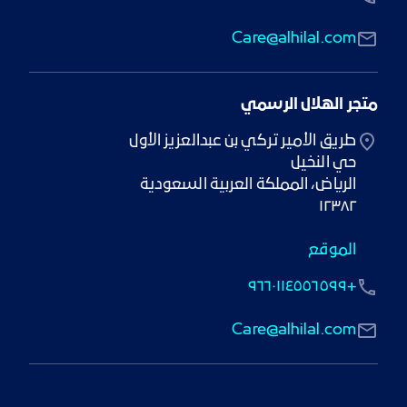
Care@alhilal.com
متجر الهلال الرسمي
١٢٣٨٢
الموقع
+٩٦٦٠١١٤٥٥٦٥٩٩
Care@alhilal.com