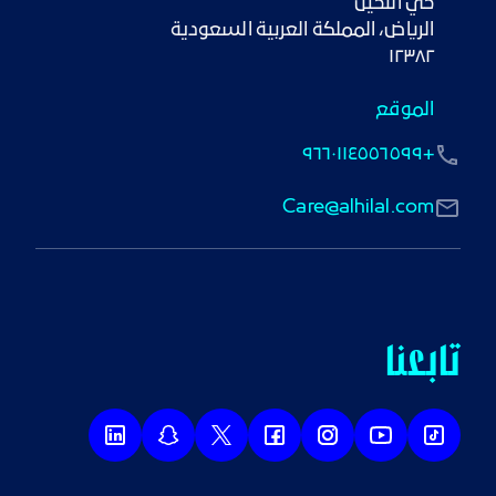
١٢٣٨٢
الموقع
+٩٦٦٠١١٤٥٥٦٥٩٩
Care@alhilal.com
تابعنا