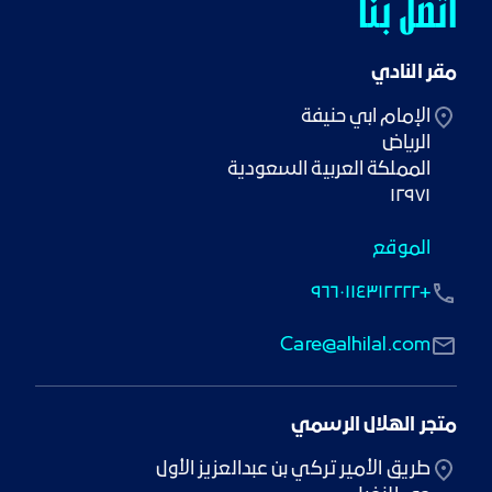
اتصل بنا
مقر النادي
١٢٩٧١
الموقع
+٩٦٦٠١١٤٣١٢٢٢٢
Care@alhilal.com
متجر الهلال الرسمي