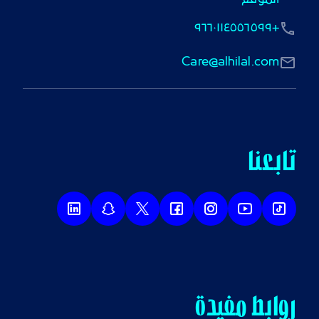
+٩٦٦٠١١٤٥٥٦٥٩٩
Care@alhilal.com
تابعنا
روابط مفيدة