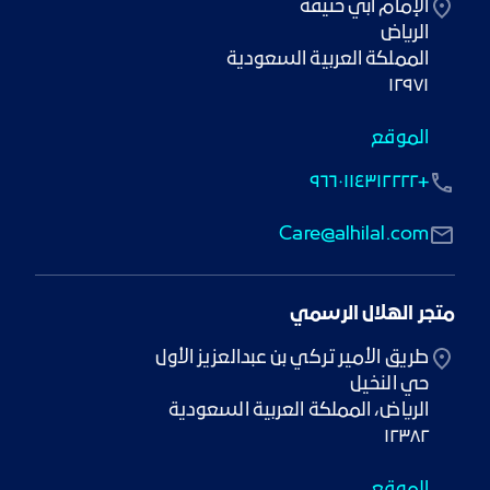
١٢٩٧١
الموقع
+٩٦٦٠١١٤٣١٢٢٢٢
Care@alhilal.com
متجر الهلال الرسمي
١٢٣٨٢
الموقع